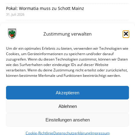
Pokal: Wormatia muss zu Schott Mainz
31. Juli 2026
Wormatia trauert um Jürgen Dinger
30. Juli 2026
Zustimmung verwalten
Deine Spielminute: 89+1
28. Juli 2026
Um dir ein optimales Erlebnis zu bieten, verwenden wir Technologien wie
Cookies, um Geräteinformationen zu speichern und/oder darauf
Neuer Rückensponsor
zuzugreifen. Wenn du diesen Technologien zustimmst, können wir Daten
28. Juli 2026
wie das Surfverhalten oder eindeutige IDs auf dieser Website
verarbeiten. Wenn du deine Zustimmung nicht erteilst oder zurückziehst,
Neue Podcast-Folge: So tickt Björn!
können bestimmte Merkmale und Funktionen beeinträchtigt werden.
27. Juli 2026
Eindrücke vom Stadionfest
Akzeptieren
27. Juli 2026
Ablehnen
Einstellungen ansehen
Cookie-Richtlinie
Datenschutzerklärung
Impressum
© VfR Wormatia Worms