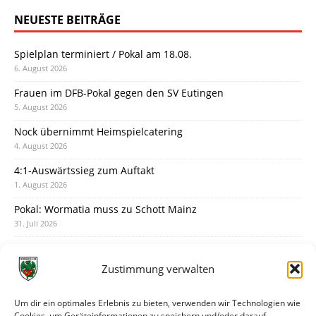
NEUESTE BEITRÄGE
Spielplan terminiert / Pokal am 18.08.
6. August 2026
Frauen im DFB-Pokal gegen den SV Eutingen
5. August 2026
Nock übernimmt Heimspielcatering
4. August 2026
4:1-Auswärtssieg zum Auftakt
1. August 2026
Pokal: Wormatia muss zu Schott Mainz
31. Juli 2026
Wormatia trauert um Jürgen Dinger
30. Juli 2026
Zustimmung verwalten
Deine Spielminute: 89+1
28. Juli 2026
Um dir ein optimales Erlebnis zu bieten, verwenden wir Technologien wie
Cookies, um Geräteinformationen zu speichern und/oder darauf