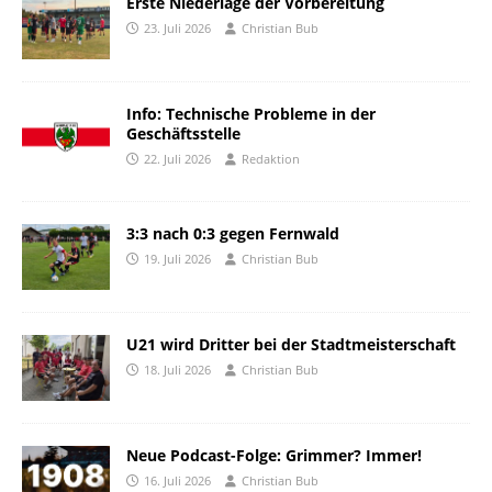
Erste Niederlage der Vorbereitung
23. Juli 2026
Christian Bub
Info: Technische Probleme in der
Geschäftsstelle
22. Juli 2026
Redaktion
3:3 nach 0:3 gegen Fernwald
19. Juli 2026
Christian Bub
U21 wird Dritter bei der Stadtmeisterschaft
18. Juli 2026
Christian Bub
Neue Podcast-Folge: Grimmer? Immer!
16. Juli 2026
Christian Bub