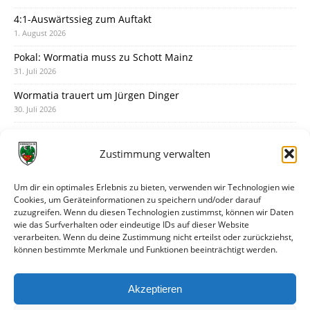
4:1-Auswärtssieg zum Auftakt
1. August 2026
Pokal: Wormatia muss zu Schott Mainz
31. Juli 2026
Wormatia trauert um Jürgen Dinger
30. Juli 2026
Deine Spielminute: 89+1
28. Juli 2026
Zustimmung verwalten
Neuer Rückensponsor
28. Juli 2026
Um dir ein optimales Erlebnis zu bieten, verwenden wir Technologien wie
Cookies, um Geräteinformationen zu speichern und/oder darauf
Neue Podcast-Folge: So tickt Björn!
zuzugreifen. Wenn du diesen Technologien zustimmst, können wir Daten
27. Juli 2026
wie das Surfverhalten oder eindeutige IDs auf dieser Website
verarbeiten. Wenn du deine Zustimmung nicht erteilst oder zurückziehst,
Eindrücke vom Stadionfest
können bestimmte Merkmale und Funktionen beeinträchtigt werden.
27. Juli 2026
Unterhaltsamer Abschlusstest mit später Niederlage
Akzeptieren
25. Juli 2026