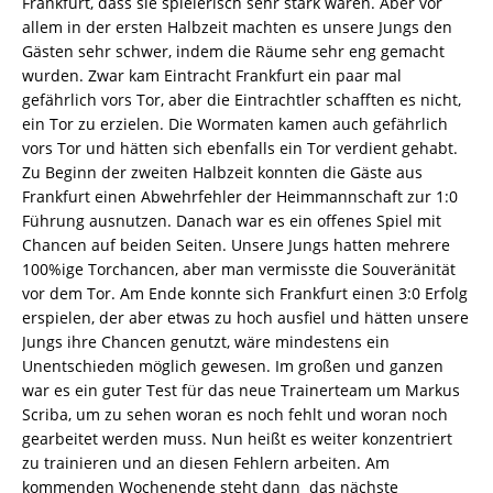
Frankfurt, dass sie spielerisch sehr stark waren. Aber vor
allem in der ersten Halbzeit machten es unsere Jungs den
Gästen sehr schwer, indem die Räume sehr eng gemacht
wurden. Zwar kam Eintracht Frankfurt ein paar mal
gefährlich vors Tor, aber die Eintrachtler schafften es nicht,
ein Tor zu erzielen. Die Wormaten kamen auch gefährlich
vors Tor und hätten sich ebenfalls ein Tor verdient gehabt.
Zu Beginn der zweiten Halbzeit konnten die Gäste aus
Frankfurt einen Abwehrfehler der Heimmannschaft zur 1:0
Führung ausnutzen. Danach war es ein offenes Spiel mit
Chancen auf beiden Seiten. Unsere Jungs hatten mehrere
100%ige Torchancen, aber man vermisste die Souveränität
vor dem Tor. Am Ende konnte sich Frankfurt einen 3:0 Erfolg
erspielen, der aber etwas zu hoch ausfiel und hätten unsere
Jungs ihre Chancen genutzt, wäre mindestens ein
Unentschieden möglich gewesen. Im großen und ganzen
war es ein guter Test für das neue Trainerteam um Markus
Scriba, um zu sehen woran es noch fehlt und woran noch
gearbeitet werden muss. Nun heißt es weiter konzentriert
zu trainieren und an diesen Fehlern arbeiten. Am
kommenden Wochenende steht dann das nächste