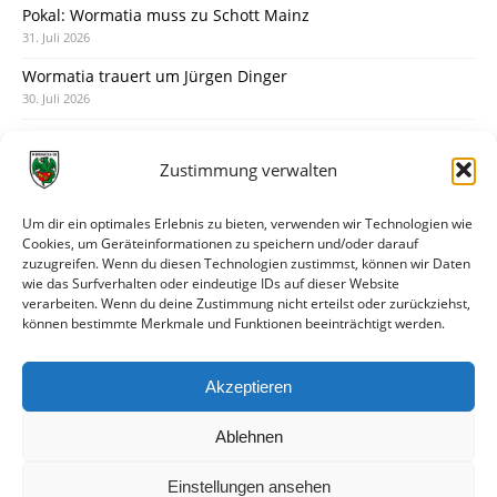
Pokal: Wormatia muss zu Schott Mainz
31. Juli 2026
Wormatia trauert um Jürgen Dinger
30. Juli 2026
Deine Spielminute: 89+1
28. Juli 2026
Zustimmung verwalten
Neuer Rückensponsor
28. Juli 2026
Um dir ein optimales Erlebnis zu bieten, verwenden wir Technologien wie
Cookies, um Geräteinformationen zu speichern und/oder darauf
Neue Podcast-Folge: So tickt Björn!
zuzugreifen. Wenn du diesen Technologien zustimmst, können wir Daten
27. Juli 2026
wie das Surfverhalten oder eindeutige IDs auf dieser Website
verarbeiten. Wenn du deine Zustimmung nicht erteilst oder zurückziehst,
Eindrücke vom Stadionfest
können bestimmte Merkmale und Funktionen beeinträchtigt werden.
27. Juli 2026
Unterhaltsamer Abschlusstest mit später Niederlage
Akzeptieren
25. Juli 2026
Ablehnen
Einstellungen ansehen