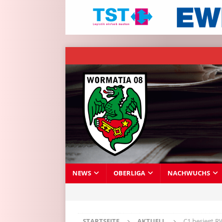
NEWS
OBERLIGA
NACHWUCHS
STARTSEITE
AKTUELL
C1 besiegt 