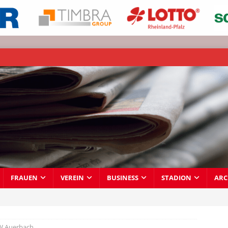
FRAUEN
VEREIN
BUSINESS
STADION
ARC
RW Auerbach