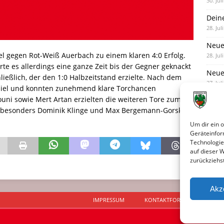
30. Jul
Dein
28. Jul
Neue
l gegen Rot-Weiß Auerbach zu einem klaren 4:0 Erfolg.
28. Jul
te es allerdings eine ganze Zeit bis der Gegner geknackt
Neue 
ießlich, der den 1:0 Halbzeitstand erzielte. Nach dem
27. Jul
Spiel und konnten zunehmend klare Torchancen
ouni sowie Mert Artan erzielten die weiteren Tore zum
Eind
 besonders Dominik Klinge und Max Bergemann-Gorski,
27. Jul
Um dir ein 
Geräteinfor
Technologie
auf dieser 
zurückziehs
Akz
IMPRESSUM
KONTAKTFORMULAR
D