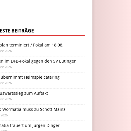
ESTE BEITRÄGE
plan terminiert / Pokal am 18.08.
ust 2026
en im DFB-Pokal gegen den SV Eutingen
ust 2026
 übernimmt Heimspielcatering
ust 2026
Auswärtssieg zum Auftakt
ust 2026
l: Wormatia muss zu Schott Mainz
i 2026
atia trauert um Jürgen Dinger