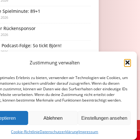
i 2026
e Spielminute: 89+1
i 2026
r Rückensponsor
i 2026
Podcast-Folge: So tickt Björn!
i 2026
Zustimmung verwalten
rücke vom Stadionfest
i 2026
optimales Erlebnis zu bieten, verwenden wir Technologien wie Cookies, um
mationen zu speichern und/oder darauf zuzugreifen. Wenn du diesen
n zustimmst, können wir Daten wie das Surfverhalten oder eindeutige IDs
Website verarbeiten. Wenn du deine Zustimmung nicht erteilst oder
t, können bestimmte Merkmale und Funktionen beeinträchtigt werden.
eptieren
Ablehnen
Einstellungen ansehen
ATENSCHUTZERKLÄRUNG
COOKIE-RICHTLINIE (EU)
Cookie-Richtlinie
Datenschutzerklärung
Impressum