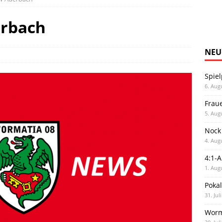
erbach
NEU
Spiel
6. Aug
Frau
5. Aug
Nock
4. Aug
4:1-
1. Aug
Poka
31. Jul
Worm