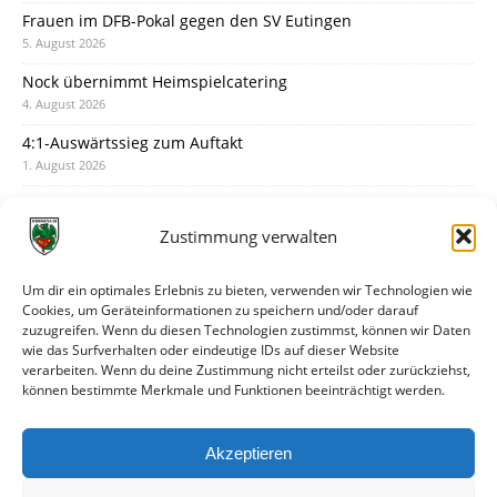
Frauen im DFB-Pokal gegen den SV Eutingen
5. August 2026
Nock übernimmt Heimspielcatering
4. August 2026
4:1-Auswärtssieg zum Auftakt
1. August 2026
Pokal: Wormatia muss zu Schott Mainz
31. Juli 2026
Zustimmung verwalten
Wormatia trauert um Jürgen Dinger
30. Juli 2026
Um dir ein optimales Erlebnis zu bieten, verwenden wir Technologien wie
Cookies, um Geräteinformationen zu speichern und/oder darauf
Deine Spielminute: 89+1
zuzugreifen. Wenn du diesen Technologien zustimmst, können wir Daten
28. Juli 2026
wie das Surfverhalten oder eindeutige IDs auf dieser Website
verarbeiten. Wenn du deine Zustimmung nicht erteilst oder zurückziehst,
Neuer Rückensponsor
können bestimmte Merkmale und Funktionen beeinträchtigt werden.
28. Juli 2026
Neue Podcast-Folge: So tickt Björn!
Akzeptieren
27. Juli 2026