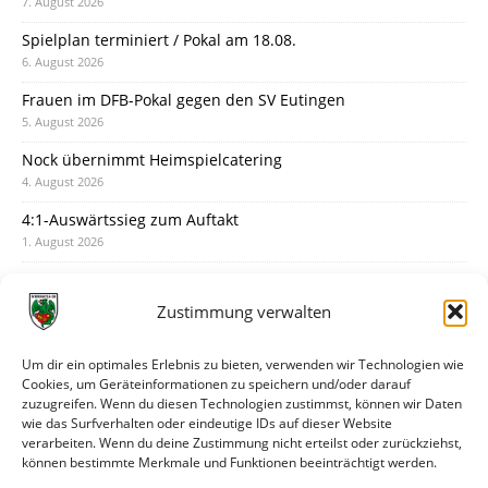
7. August 2026
Spielplan terminiert / Pokal am 18.08.
6. August 2026
Frauen im DFB-Pokal gegen den SV Eutingen
5. August 2026
Nock übernimmt Heimspielcatering
4. August 2026
4:1-Auswärtssieg zum Auftakt
1. August 2026
Pokal: Wormatia muss zu Schott Mainz
31. Juli 2026
Zustimmung verwalten
Wormatia trauert um Jürgen Dinger
30. Juli 2026
Um dir ein optimales Erlebnis zu bieten, verwenden wir Technologien wie
Cookies, um Geräteinformationen zu speichern und/oder darauf
Deine Spielminute: 89+1
zuzugreifen. Wenn du diesen Technologien zustimmst, können wir Daten
28. Juli 2026
wie das Surfverhalten oder eindeutige IDs auf dieser Website
verarbeiten. Wenn du deine Zustimmung nicht erteilst oder zurückziehst,
Neuer Rückensponsor
können bestimmte Merkmale und Funktionen beeinträchtigt werden.
28. Juli 2026