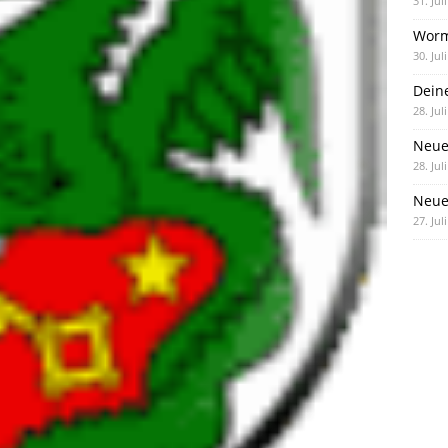
31. Jul
Worm
30. Jul
Dein
28. Jul
Neue
28. Jul
Neue 
27. Jul