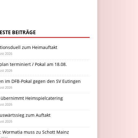
ESTE BEITRÄGE
itionsduell zum Heimauftakt
ust 2026
plan terminiert / Pokal am 18.08.
ust 2026
en im DFB-Pokal gegen den SV Eutingen
ust 2026
 übernimmt Heimspielcatering
ust 2026
Auswärtssieg zum Auftakt
ust 2026
l: Wormatia muss zu Schott Mainz