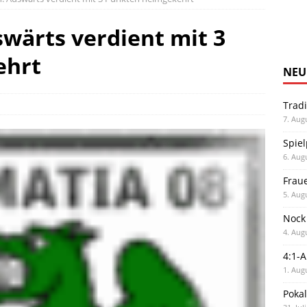
swärts verdient mit 3
ehrt
NEU
Trad
7. Aug
Spiel
6. Aug
Frau
5. Aug
Nock
4. Aug
4:1-
1. Aug
Poka