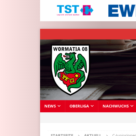
NEWS
OBERLIGA
NACHWUCHS
STARTSEITE
AKTUELL
C-Juniorinne