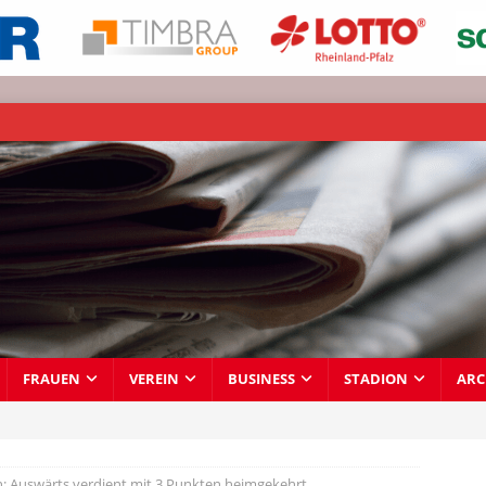
FRAUEN
VEREIN
BUSINESS
STADION
ARC
n: Auswärts verdient mit 3 Punkten heimgekehrt