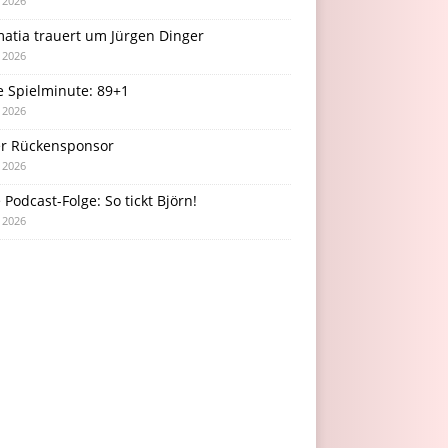
i 2026
atia trauert um Jürgen Dinger
i 2026
e Spielminute: 89+1
i 2026
r Rückensponsor
i 2026
Podcast-Folge: So tickt Björn!
i 2026