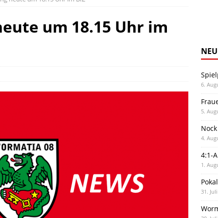
heute um 18.15 Uhr im
NEU
Spiel
6. Aug
Frau
5. Aug
Nock
4. Aug
4:1-
1. Aug
Poka
31. Jul
Worm