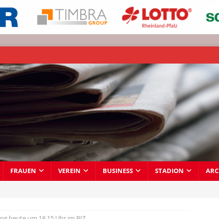
FRAUEN
VEREIN
BUSINESS
STADION
ARC
ing heute um 18.15 Uhr im BIZ