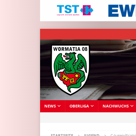
NEWS
OBERLIGA
NACHWUCHS
STARTSEITE
JUGEND
C-Jugendtrain