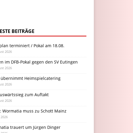
ESTE BEITRÄGE
plan terminiert / Pokal am 18.08.
ust 2026
en im DFB-Pokal gegen den SV Eutingen
ust 2026
 übernimmt Heimspielcatering
ust 2026
Auswärtssieg zum Auftakt
ust 2026
l: Wormatia muss zu Schott Mainz
i 2026
atia trauert um Jürgen Dinger