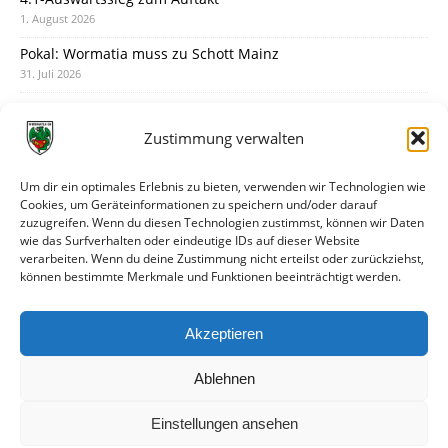
1. August 2026
Pokal: Wormatia muss zu Schott Mainz
31. Juli 2026
Wormatia trauert um Jürgen Dinger
30. Juli 2026
Zustimmung verwalten
Deine Spielminute: 89+1
28. Juli 2026
Um dir ein optimales Erlebnis zu bieten, verwenden wir Technologien wie
Cookies, um Geräteinformationen zu speichern und/oder darauf
Neuer Rückensponsor
zuzugreifen. Wenn du diesen Technologien zustimmst, können wir Daten
28. Juli 2026
wie das Surfverhalten oder eindeutige IDs auf dieser Website
verarbeiten. Wenn du deine Zustimmung nicht erteilst oder zurückziehst,
Neue Podcast-Folge: So tickt Björn!
können bestimmte Merkmale und Funktionen beeinträchtigt werden.
27. Juli 2026
Eindrücke vom Stadionfest
Akzeptieren
27. Juli 2026
Ablehnen
Einstellungen ansehen