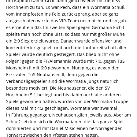
um Kapitän Damir Grcic dann gleich wieder mit dem SV
Horchheim zu tun. Es war Pech, dass ein Wormatia-Schuß
vom Innenpfosten ins Feld zurücksprang, aber so ganz
ausgeschlafen wirkte das VfR-Team noch nicht und so gab
es erneut ein 0:0. Im zweiten Spiel gegen Germania Eich I
spielte man noch ohne Biss, so dass nur mit großer Mühe
ein 2:0 Sieg erzielt wurde. Danach wurde offensiver und
konzentrierter gespielt und auch die Laufbereitschaft aller
Spieler wurde deutlich gesteigert. Das blieb nicht ohne
Folgen: gegen die FT/Alemannia wurde mit 7:0, gegen TuS
Monsheim II mit 6:0 gewonnen. Nun ging es gegen den
Erzrivalen TuS Neuhausen II, denn gegen die
Verbandsligaspieler sind die Wormatia-Jungs natürlich
besonders motiviert. Die Neuhausener, die den SV
Horchheim 5:1 besiegt und bis dahin auch alle anderen
Spiele gewonnen hatten, wurden von der Wormatia-Truppe
dieses Mal mit 4:2 geschlagen. Wormatia war zweimal
in Führung gegangen, Neuhausen glich jeweils aus. Aber am
Schluß setzten sich die Wormatianer, die das ganze Spiel
dominierten und mit Daniel Misic einen hervorragenden
Torwart zwischen den Pfosten stehen hatten,