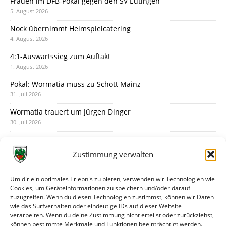
Frauen im DFB-Pokal gegen den SV Eutingen
5. August 2026
Nock übernimmt Heimspielcatering
4. August 2026
4:1-Auswärtssieg zum Auftakt
1. August 2026
Pokal: Wormatia muss zu Schott Mainz
31. Juli 2026
Wormatia trauert um Jürgen Dinger
30. Juli 2026
Deine Spielminute: 89+1
28. Juli 2026
Zustimmung verwalten
Neuer Rückensponsor
28. Juli 2026
Um dir ein optimales Erlebnis zu bieten, verwenden wir Technologien wie
Cookies, um Geräteinformationen zu speichern und/oder darauf
Neue Podcast-Folge: So tickt Björn!
zuzugreifen. Wenn du diesen Technologien zustimmst, können wir Daten
27. Juli 2026
wie das Surfverhalten oder eindeutige IDs auf dieser Website
verarbeiten. Wenn du deine Zustimmung nicht erteilst oder zurückziehst,
Eindrücke vom Stadionfest
können bestimmte Merkmale und Funktionen beeinträchtigt werden.