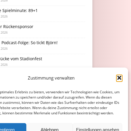
i 2026
e Spielminute: 89+1
i 2026
r Rückensponsor
i 2026
Podcast-Folge: So tickt Björn!
i 2026
rücke vom Stadionfest
i 2026
Zustimmung verwalten
optimales Erlebnis zu bieten, verwenden wir Technologien wie Cookies, um
mationen zu speichern und/oder darauf zuzugreifen. Wenn du diesen
n zustimmst, können wir Daten wie das Surfverhalten oder eindeutige IDs
Website verarbeiten. Wenn du deine Zustimmung nicht erteilst oder
t, können bestimmte Merkmale und Funktionen beeinträchtigt werden.
eptieren
Ablehnen
Einstellungen ansehen