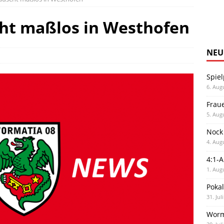
cht maßlos in Westhofen
NEU
Spiel
6. Aug
Frau
5. Aug
Nock
4. Aug
4:1-
1. Aug
Poka
31. Jul
Worm