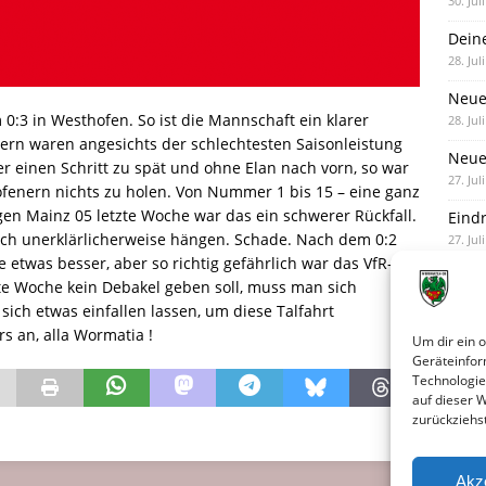
30. Jul
Dein
28. Jul
Neue
0:3 in Westhofen. So ist die Mannschaft ein klarer
28. Jul
tern waren angesichts der schlechtesten Saisonleistung
Neue 
r einen Schritt zu spät und ohne Elan nach vorn, so war
27. Jul
fenern nichts zu holen. Von Nummer 1 bis 15 – eine ganz
en Mainz 05 letzte Woche war das ein schwerer Rückfall.
Eind
sich unerklärlicherweise hängen. Schade. Nach dem 0:2
27. Jul
 etwas besser, aber so richtig gefährlich war das VfR-
te Woche kein Debakel geben soll, muss man sich
 sich etwas einfallen lassen, um diese Talfahrt
irs an, alla Wormatia !
Um dir ein 
Geräteinfor
Technologie
auf dieser 
zurückziehs
Akz