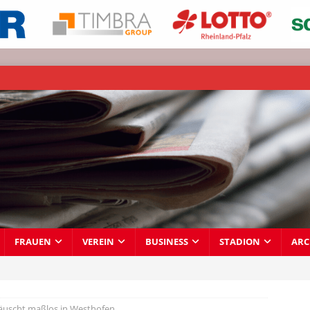
FRAUEN
VEREIN
BUSINESS
STADION
ARC
äuscht maßlos in Westhofen