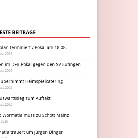
ESTE BEITRÄGE
plan terminiert / Pokal am 18.08.
ust 2026
en im DFB-Pokal gegen den SV Eutingen
ust 2026
 übernimmt Heimspielcatering
ust 2026
Auswärtssieg zum Auftakt
ust 2026
l: Wormatia muss zu Schott Mainz
i 2026
atia trauert um Jürgen Dinger