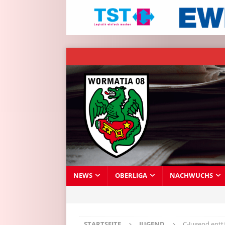
NEWS
OBERLIGA
NACHWUCHS
STARTSEITE
JUGEND
C-Jugend entt