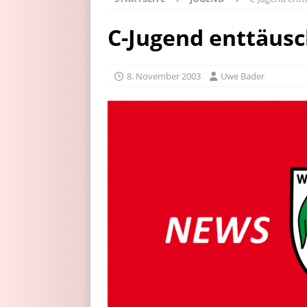
C-Jugend enttäus
8. November 2003
Uwe Bader