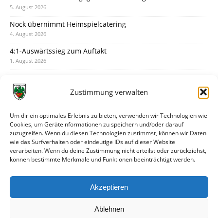
5. August 2026
Nock übernimmt Heimspielcatering
4. August 2026
4:1-Auswärtssieg zum Auftakt
1. August 2026
Pokal: Wormatia muss zu Schott Mainz
31. Juli 2026
Zustimmung verwalten
Wormatia trauert um Jürgen Dinger
30. Juli 2026
Um dir ein optimales Erlebnis zu bieten, verwenden wir Technologien wie
Cookies, um Geräteinformationen zu speichern und/oder darauf
Deine Spielminute: 89+1
zuzugreifen. Wenn du diesen Technologien zustimmst, können wir Daten
28. Juli 2026
wie das Surfverhalten oder eindeutige IDs auf dieser Website
verarbeiten. Wenn du deine Zustimmung nicht erteilst oder zurückziehst,
Neuer Rückensponsor
können bestimmte Merkmale und Funktionen beeinträchtigt werden.
28. Juli 2026
Neue Podcast-Folge: So tickt Björn!
Akzeptieren
27. Juli 2026
Ablehnen