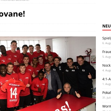
ovane!
NEU
Spiel
6. Aug
Frau
5. Aug
Nock
4. Aug
4:1-
1. Aug
Poka
31. Jul
Worm