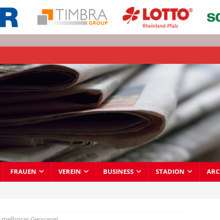
FRAUEN
VEREIN
BUSINESS
STADION
ARC
 melhoras Geovane!