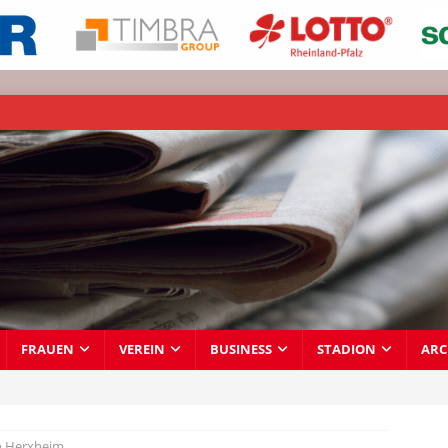
FRAUEN
VEREIN
BUSINESS
STADION
ARC
in Herxheim