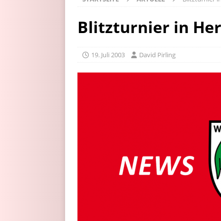
Blitzturnier in H
19. Juli 2003
David Pirling