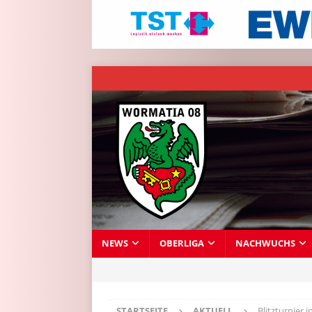
NEWS
OBERLIGA
NACHWUCHS
STARTSEITE
AKTUELL
Blitzturnier 