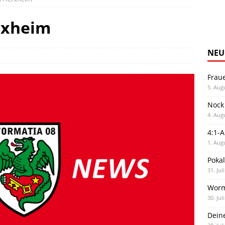
erxheim
NEU
Frau
5. Aug
Nock
4. Aug
4:1-
1. Aug
Poka
31. Jul
Worm
30. Jul
Dein