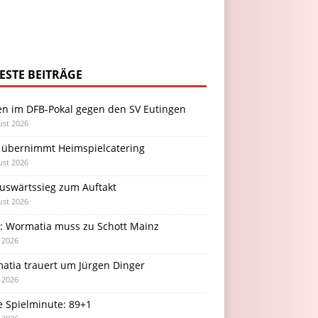
ESTE BEITRÄGE
en im DFB-Pokal gegen den SV Eutingen
ust 2026
 übernimmt Heimspielcatering
ust 2026
Auswärtssieg zum Auftakt
ust 2026
l: Wormatia muss zu Schott Mainz
i 2026
atia trauert um Jürgen Dinger
i 2026
e Spielminute: 89+1