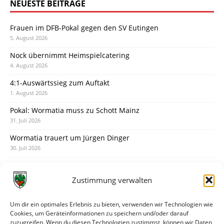
NEUESTE BEITRÄGE
Frauen im DFB-Pokal gegen den SV Eutingen
5. August 2026
Nock übernimmt Heimspielcatering
4. August 2026
4:1-Auswärtssieg zum Auftakt
1. August 2026
Pokal: Wormatia muss zu Schott Mainz
31. Juli 2026
Wormatia trauert um Jürgen Dinger
30. Juli 2026
Deine Spielminute: 89+1
28. Juli 2026
Zustimmung verwalten
Neuer Rückensponsor
28. Juli 2026
Um dir ein optimales Erlebnis zu bieten, verwenden wir Technologien wie
Cookies, um Geräteinformationen zu speichern und/oder darauf
Neue Podcast-Folge: So tickt Björn!
zuzugreifen. Wenn du diesen Technologien zustimmst, können wir Daten