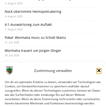
5. August 2026
Nock übernimmt Heimspielcatering
4. August 2026
4:1-Auswärtssieg zum Auftakt
1. August 2026
Pokal: Wormatia muss zu Schott Mainz
31. Juli 2026
Wormatia trauert um Jürgen Dinger
30. Juli 2026
Deine Spielminute: 89+1
28. Juli 2026
Zustimmung verwalten
Neuer Rückensponsor
28. Juli 2026
Um dir ein optimales Erlebnis zu bieten, verwenden wir Technologien wie
Cookies, um Geräteinformationen zu speichern und/oder darauf
Neue Podcast-Folge: So tickt Björn!
zuzugreifen. Wenn du diesen Technologien zustimmst, können wir Daten
27. Juli 2026
wie das Surfverhalten oder eindeutige IDs auf dieser Website
verarbeiten. Wenn du deine Zustimmung nicht erteilst oder zurückziehst,
Eindrücke vom Stadionfest
können bestimmte Merkmale und Funktionen beeinträchtigt werden.