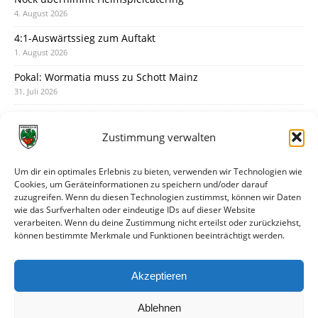
4. August 2026
4:1-Auswärtssieg zum Auftakt
1. August 2026
Pokal: Wormatia muss zu Schott Mainz
31. Juli 2026
Wormatia trauert um Jürgen Dinger
30. Juli 2026
Zustimmung verwalten
Deine Spielminute: 89+1
28. Juli 2026
Um dir ein optimales Erlebnis zu bieten, verwenden wir Technologien wie
Cookies, um Geräteinformationen zu speichern und/oder darauf
Neuer Rückensponsor
zuzugreifen. Wenn du diesen Technologien zustimmst, können wir Daten
28. Juli 2026
wie das Surfverhalten oder eindeutige IDs auf dieser Website
verarbeiten. Wenn du deine Zustimmung nicht erteilst oder zurückziehst,
Neue Podcast-Folge: So tickt Björn!
können bestimmte Merkmale und Funktionen beeinträchtigt werden.
27. Juli 2026
Eindrücke vom Stadionfest
Akzeptieren
27. Juli 2026
Ablehnen