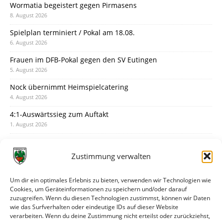
Wormatia begeistert gegen Pirmasens
8. August 2026
Spielplan terminiert / Pokal am 18.08.
6. August 2026
Frauen im DFB-Pokal gegen den SV Eutingen
5. August 2026
Nock übernimmt Heimspielcatering
4. August 2026
4:1-Auswärtssieg zum Auftakt
1. August 2026
Pokal: Wormatia muss zu Schott Mainz
31. Juli 2026
Zustimmung verwalten
Wormatia trauert um Jürgen Dinger
30. Juli 2026
Um dir ein optimales Erlebnis zu bieten, verwenden wir Technologien wie
Cookies, um Geräteinformationen zu speichern und/oder darauf
Deine Spielminute: 89+1
zuzugreifen. Wenn du diesen Technologien zustimmst, können wir Daten
28. Juli 2026
wie das Surfverhalten oder eindeutige IDs auf dieser Website
verarbeiten. Wenn du deine Zustimmung nicht erteilst oder zurückziehst,