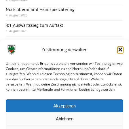
Nock übernimmt Heimspielcatering
4. August 2026
4:1-Auswärtssieg zum Auftakt
1. August 2026
Pokal: Wormatia muss zu Schott Mainz
31. Juli 2026
Zustimmung verwalten
Wormatia trauert um Jürgen Dinger
30. Juli 2026
Um dir ein optimales Erlebnis zu bieten, verwenden wir Technologien wie
Cookies, um Geräteinformationen zu speichern und/oder darauf
Deine Spielminute: 89+1
zuzugreifen. Wenn du diesen Technologien zustimmst, können wir Daten
28. Juli 2026
wie das Surfverhalten oder eindeutige IDs auf dieser Website
verarbeiten. Wenn du deine Zustimmung nicht erteilst oder zurückziehst,
Neuer Rückensponsor
können bestimmte Merkmale und Funktionen beeinträchtigt werden.
28. Juli 2026
Neue Podcast-Folge: So tickt Björn!
Akzeptieren
27. Juli 2026
Ablehnen