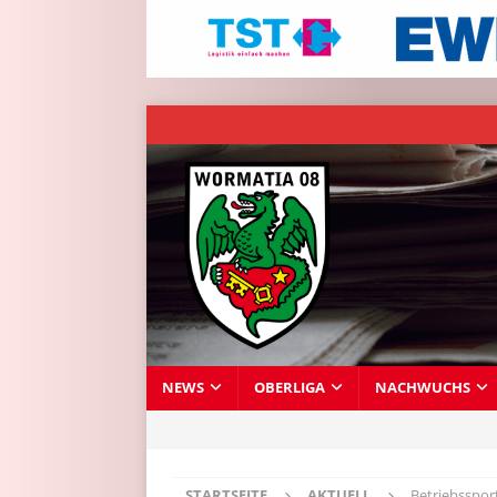
NEWS
OBERLIGA
NACHWUCHS
STARTSEITE
AKTUELL
Betriebsspor