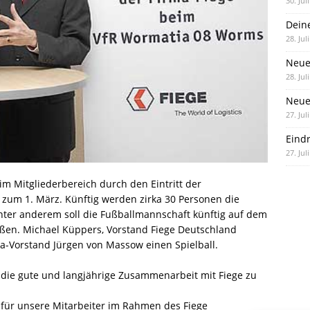
30. Jul
Dein
28. Jul
Neue
28. Jul
Neue 
27. Jul
Eind
27. Jul
m Mitgliederbereich durch den Eintritt der
 zum 1. März. Künftig werden zirka 30 Personen die
nter anderem soll die Fußballmannschaft künftig auf dem
eßen. Michael Küppers, Vorstand Fiege Deutschland
ia-Vorstand Jürgen von Massow einen Spielball.
 die gute und langjährige Zusammenarbeit mit Fiege zu
r für unsere Mitarbeiter im Rahmen des Fiege