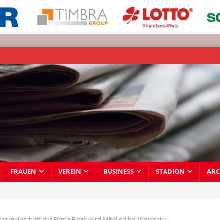
FRAUEN
VEREIN
BUSINESS
STADION
ARC
tgemeinschaft der Firma Fiege wird Mitglied bei Wormatia