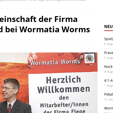
inschaft der Firma
ed bei Wormatia Worms
NEU
Spiel
6. Aug
Frau
5. Aug
Nock
4. Aug
4:1-
1. Aug
Poka
31. Jul
Worm