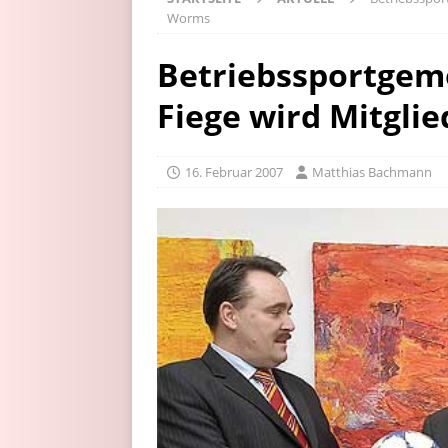
Worms
Betriebssportgeme
Fiege wird Mitgli
16. Februar 2007
Matthias Bachmann