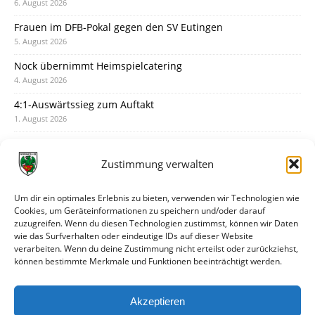
6. August 2026
Frauen im DFB-Pokal gegen den SV Eutingen
5. August 2026
Nock übernimmt Heimspielcatering
4. August 2026
4:1-Auswärtssieg zum Auftakt
1. August 2026
Pokal: Wormatia muss zu Schott Mainz
31. Juli 2026
Zustimmung verwalten
Wormatia trauert um Jürgen Dinger
30. Juli 2026
Um dir ein optimales Erlebnis zu bieten, verwenden wir Technologien wie
Cookies, um Geräteinformationen zu speichern und/oder darauf
Deine Spielminute: 89+1
zuzugreifen. Wenn du diesen Technologien zustimmst, können wir Daten
28. Juli 2026
wie das Surfverhalten oder eindeutige IDs auf dieser Website
verarbeiten. Wenn du deine Zustimmung nicht erteilst oder zurückziehst,
Neuer Rückensponsor
können bestimmte Merkmale und Funktionen beeinträchtigt werden.
28. Juli 2026
Neue Podcast-Folge: So tickt Björn!
Akzeptieren
27. Juli 2026