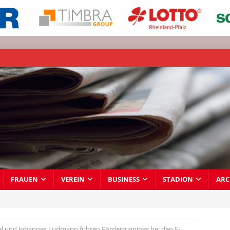
FRAUEN
VEREIN
BUSINESS
STADION
ARC
 und Johannes Ludmann führen Fördertrainings bei den F-