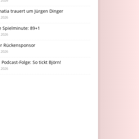
i 2026
atia trauert um Jürgen Dinger
i 2026
e Spielminute: 89+1
i 2026
r Rückensponsor
i 2026
Podcast-Folge: So tickt Björn!
i 2026