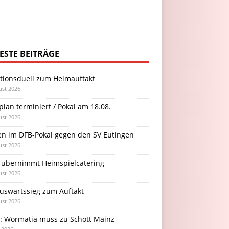
ESTE BEITRÄGE
itionsduell zum Heimauftakt
ust 2026
plan terminiert / Pokal am 18.08.
ust 2026
en im DFB-Pokal gegen den SV Eutingen
ust 2026
 übernimmt Heimspielcatering
ust 2026
Auswärtssieg zum Auftakt
ust 2026
l: Wormatia muss zu Schott Mainz