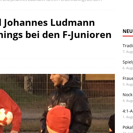
d Johannes Ludmann
nings bei den F-Junioren
NEU
Trad
7. Aug
Spiel
6. Aug
Frau
5. Aug
Nock
4. Aug
4:1-
1. Aug
Poka