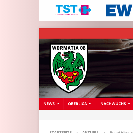
NEWS
OBERLIGA
NACHWUCHS
STARTSEITE
AKTUELL
Benni Himmel