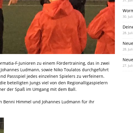
31. Jul
Worm
30. Jul
Dein
28. Jul
Neue
28. Jul
Neue 
Wormatia-F-Junioren zu einem Fördertraining, das in zwei
27. Jul
 Johannes Ludmann, sowie Niko Toulatos durchgeführt
- und Passspiel jedes einzelnen Spielers zu verfeinern.
ie beteiligten Jungs viel von den Regionalligaspielern
mer der Spaß im Umgang mit dem Ball.
 an Benni Himmel und Johannes Ludmann für ihr