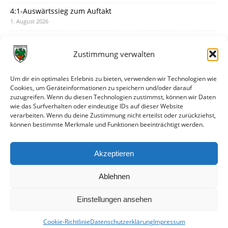
4:1-Auswärtssieg zum Auftakt
1. August 2026
Pokal: Wormatia muss zu Schott Mainz
31. Juli 2026
Zustimmung verwalten
Wormatia trauert um Jürgen Dinger
30. Juli 2026
Um dir ein optimales Erlebnis zu bieten, verwenden wir Technologien wie
Cookies, um Geräteinformationen zu speichern und/oder darauf
Deine Spielminute: 89+1
zuzugreifen. Wenn du diesen Technologien zustimmst, können wir Daten
28. Juli 2026
wie das Surfverhalten oder eindeutige IDs auf dieser Website
verarbeiten. Wenn du deine Zustimmung nicht erteilst oder zurückziehst,
Neuer Rückensponsor
können bestimmte Merkmale und Funktionen beeinträchtigt werden.
28. Juli 2026
Neue Podcast-Folge: So tickt Björn!
Akzeptieren
27. Juli 2026
Ablehnen
Einstellungen ansehen
Cookie-Richtlinie
Datenschutzerklärung
Impressum
© VfR Wormatia Worms