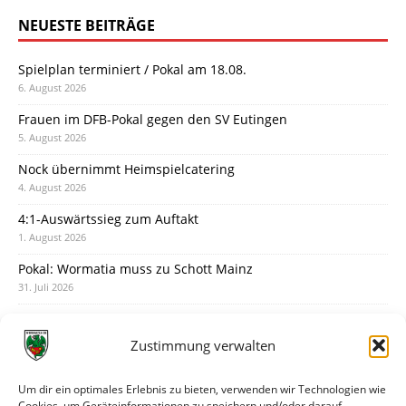
NEUESTE BEITRÄGE
Spielplan terminiert / Pokal am 18.08.
6. August 2026
Frauen im DFB-Pokal gegen den SV Eutingen
5. August 2026
Nock übernimmt Heimspielcatering
4. August 2026
4:1-Auswärtssieg zum Auftakt
1. August 2026
Pokal: Wormatia muss zu Schott Mainz
31. Juli 2026
Wormatia trauert um Jürgen Dinger
30. Juli 2026
Zustimmung verwalten
Deine Spielminute: 89+1
28. Juli 2026
Um dir ein optimales Erlebnis zu bieten, verwenden wir Technologien wie
Cookies, um Geräteinformationen zu speichern und/oder darauf