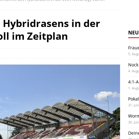
 Hybridrasens in der
ll im Zeitplan
NEU
Frau
5. Aug
Nock
4. Aug
4:1-
1. Aug
Poka
31. Jul
Worm
30. Jul
Dein