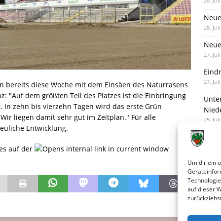
28. Jul
Neue
28. Jul
Neue 
27. Jul
Eind
27. Jul
n bereits diese Woche mit dem Einsäen des Naturrasens
 "Auf dem größten Teil des Platzes ist die Einbringung
Unte
. In zehn bis vierzehn Tagen wird das erste Grün
Nied
ir liegen damit sehr gut im Zeitplan." Für alle
25. Jul
freuliche Entwicklung.
 es auf der
Um dir ein 
Geräteinfor
Technologie
auf dieser 
zurückziehs