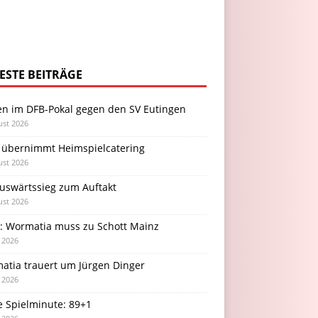
ESTE BEITRÄGE
en im DFB-Pokal gegen den SV Eutingen
ust 2026
 übernimmt Heimspielcatering
ust 2026
Auswärtssieg zum Auftakt
ust 2026
l: Wormatia muss zu Schott Mainz
i 2026
atia trauert um Jürgen Dinger
i 2026
e Spielminute: 89+1