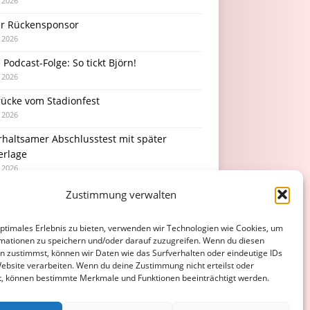
i 2026
r Rückensponsor
i 2026
Podcast-Folge: So tickt Björn!
i 2026
rücke vom Stadionfest
i 2026
rhaltsamer Abschlusstest mit später
erlage
i 2026
Zustimmung verwalten
optimales Erlebnis zu bieten, verwenden wir Technologien wie Cookies, um
mationen zu speichern und/oder darauf zuzugreifen. Wenn du diesen
n zustimmst, können wir Daten wie das Surfverhalten oder eindeutige IDs
Website verarbeiten. Wenn du deine Zustimmung nicht erteilst oder
t, können bestimmte Merkmale und Funktionen beeinträchtigt werden.