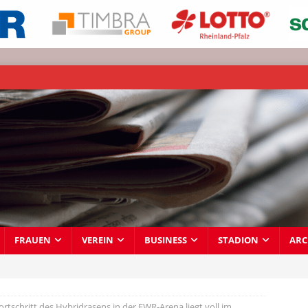
FRAUEN
VEREIN
BUSINESS
STADION
ARC
ortschritt des Hybridrasens in der EWR-Arena liegt voll im