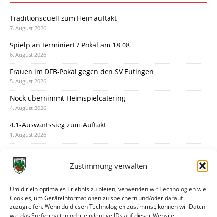
Traditionsduell zum Heimauftakt
7. August 2026
Spielplan terminiert / Pokal am 18.08.
6. August 2026
Frauen im DFB-Pokal gegen den SV Eutingen
5. August 2026
Nock übernimmt Heimspielcatering
4. August 2026
4:1-Auswärtssieg zum Auftakt
1. August 2026
Pokal: Wormatia muss zu Schott Mainz
31. Juli 2026
Zustimmung verwalten
Wormatia trauert um Jürgen Dinger
30. Juli 2026
Um dir ein optimales Erlebnis zu bieten, verwenden wir Technologien wie
Cookies, um Geräteinformationen zu speichern und/oder darauf
Deine Spielminute: 89+1
zuzugreifen. Wenn du diesen Technologien zustimmst, können wir Daten
28. Juli 2026
wie das Surfverhalten oder eindeutige IDs auf dieser Website