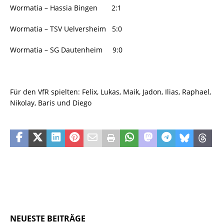
Wormatia – Hassia Bingen 2:1
Wormatia – TSV Uelversheim 5:0
Wormatia – SG Dautenheim 9:0
Für den VfR spielten: Felix, Lukas, Maik, Jadon, Ilias, Raphael,
Nikolay, Baris und Diego
NEUESTE BEITRÄGE