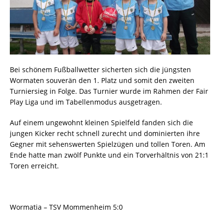
Bei schönem Fußballwetter sicherten sich die jüngsten
Wormaten souverän den 1. Platz und somit den zweiten
Turniersieg in Folge. Das Turnier wurde im Rahmen der Fair
Play Liga und im Tabellenmodus ausgetragen.
Auf einem ungewohnt kleinen Spielfeld fanden sich die
jungen Kicker recht schnell zurecht und dominierten ihre
Gegner mit sehenswerten Spielzügen und tollen Toren. Am
Ende hatte man zwölf Punkte und ein Torverhältnis von 21:1
Toren erreicht.
Wormatia – TSV Mommenheim 5:0