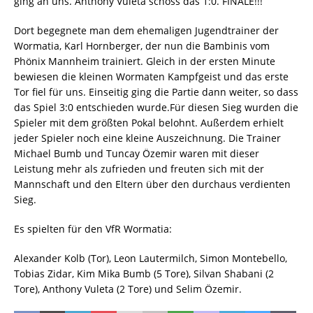
ging an uns. Anthony Vuleta schoss das 1:0. FINALE!!!
Dort begegnete man dem ehemaligen Jugendtrainer der
Wormatia, Karl Hornberger, der nun die Bambinis vom
Phönix Mannheim trainiert. Gleich in der ersten Minute
bewiesen die kleinen Wormaten Kampfgeist und das erste
Tor fiel für uns. Einseitig ging die Partie dann weiter, so dass
das Spiel 3:0 entschieden wurde.Für diesen Sieg wurden die
Spieler mit dem größten Pokal belohnt. Außerdem erhielt
jeder Spieler noch eine kleine Auszeichnung. Die Trainer
Michael Bumb und Tuncay Özemir waren mit dieser
Leistung mehr als zufrieden und freuten sich mit der
Mannschaft und den Eltern über den durchaus verdienten
Sieg.
Es spielten für den VfR Wormatia:
Alexander Kolb (Tor), Leon Lautermilch, Simon Montebello,
Tobias Zidar, Kim Mika Bumb (5 Tore), Silvan Shabani (2
Tore), Anthony Vuleta (2 Tore) und Selim Özemir.