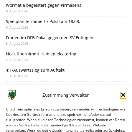
Wormatia begeistert gegen Pirmasens
8. August 2026
Spielplan terminiert / Pokal am 18.08.
6. August 2026
Frauen im DFB-Pokal gegen den SV Eutingen
5. August 2026
Nock übernimmt Heimspielcatering
4. August 2026
4:1-Auswärtssieg zum Auftakt
1. August 2026
Pokal: Wormatia muss zu Schott Mainz
31. Juli 2026
Zustimmung verwalten
Wormatia trauert um Jürgen Dinger
30. Juli 2026
Um dir ein optimales Erlebnis zu bieten, verwenden wir Technologien wie
Cookies, um Geräteinformationen zu speichern und/oder darauf
Deine Spielminute: 89+1
zuzugreifen. Wenn du diesen Technologien zustimmst, können wir Daten
28. Juli 2026
wie das Surfverhalten oder eindeutige IDs auf dieser Website
verarbeiten. Wenn du deine Zustimmung nicht erteilst oder zurückziehst,