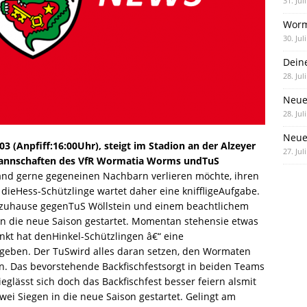
31. Jul
Worm
30. Jul
Dein
28. Jul
Neue
28. Jul
Neue 
3 (Anpfiff:16:00Uhr), steigt im Stadion an der Alzeyer
27. Jul
Mannschaften des VfR Wormatia Worms undTuS
and gerne gegeneinen Nachbarn verlieren möchte, ihren
dieHess-Schützlinge wartet daher eine kniffligeAufgabe.
e zuhause gegenTuS Wöllstein und einem beachtlichem
n die neue Saison gestartet. Momentan stehensie etwas
t hat denHinkel-Schützlingen â€“ eine
geben. Der TuSwird alles daran setzen, den Wormaten
. Das bevorstehende Backfischfestsorgt in beiden Teams
eglässt sich doch das Backfischfest besser feiern alsmit
wei Siegen in die neue Saison gestartet. Gelingt am