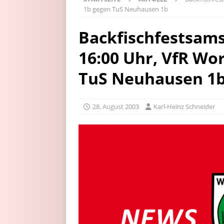
1b gegen TuS Neuhausen 1b
Backfischfestsamst
16:00 Uhr, VfR W
TuS Neuhausen 1
28. August 2003
Karl-Heinz Schneider