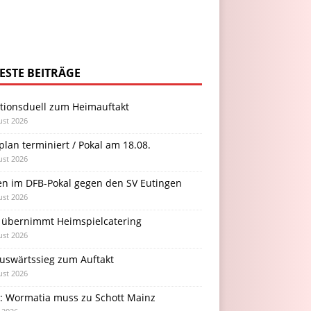
ESTE BEITRÄGE
itionsduell zum Heimauftakt
ust 2026
plan terminiert / Pokal am 18.08.
ust 2026
en im DFB-Pokal gegen den SV Eutingen
ust 2026
 übernimmt Heimspielcatering
ust 2026
Auswärtssieg zum Auftakt
ust 2026
l: Wormatia muss zu Schott Mainz