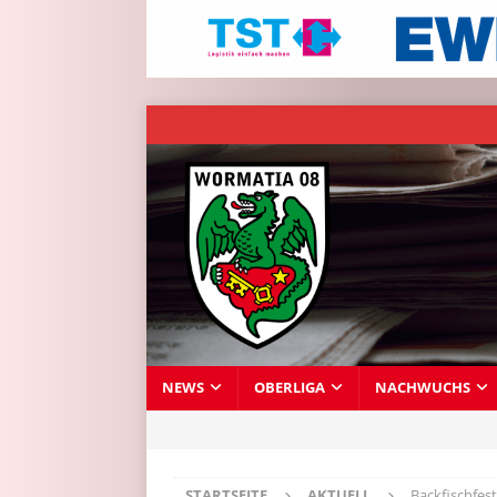
NEWS
OBERLIGA
NACHWUCHS
STARTSEITE
AKTUELL
Backfischfes