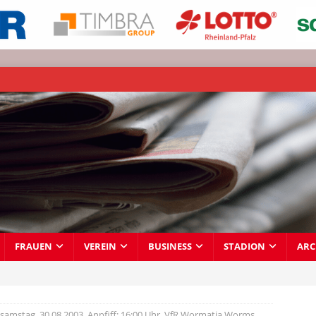
FRAUEN
VEREIN
BUSINESS
STADION
ARC
tsamstag, 30.08.2003, Anpfiff: 16:00 Uhr, VfR Wormatia Worms