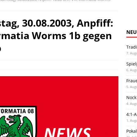
ag, 30.08.2003, Anpfiff:
ormatia Worms 1b gegen
NEU
b
Trad
7. Aug
Spiel
6. Aug
Frau
5. Aug
Nock
4. Aug
4:1-
1. Aug
Poka