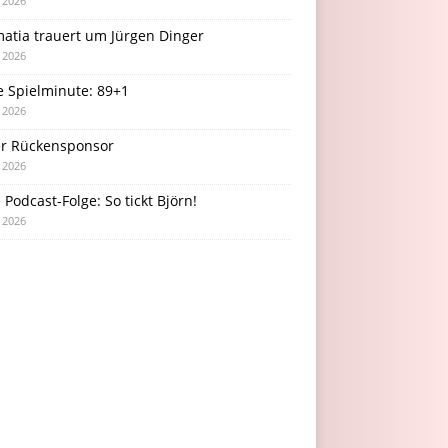
i 2026
atia trauert um Jürgen Dinger
i 2026
e Spielminute: 89+1
i 2026
r Rückensponsor
i 2026
Podcast-Folge: So tickt Björn!
i 2026