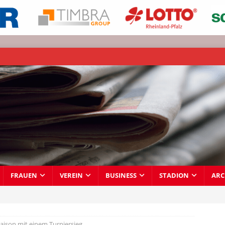
FRAUEN
VEREIN
BUSINESS
STADION
ARC
aison mit einem Turniersieg