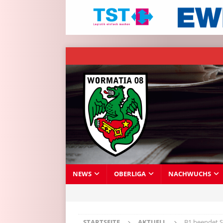
NEWS
OBERLIGA
NACHWUCHS
STARTSEITE
AKTUELL
B1 beendet S