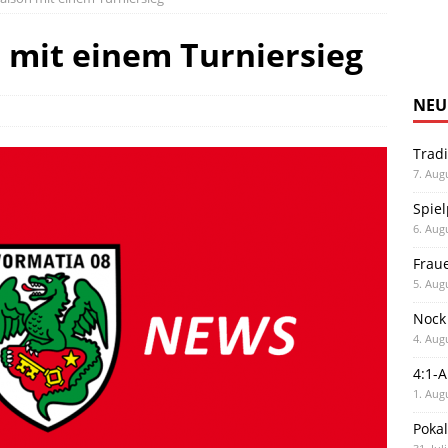
 mit einem Turniersieg
NEU
Trad
7. Aug
Spiel
6. Aug
Frau
5. Aug
Nock
4. Aug
4:1-
1. Aug
Poka