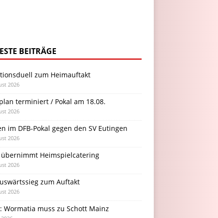
ESTE BEITRÄGE
itionsduell zum Heimauftakt
ust 2026
plan terminiert / Pokal am 18.08.
ust 2026
en im DFB-Pokal gegen den SV Eutingen
ust 2026
 übernimmt Heimspielcatering
ust 2026
Auswärtssieg zum Auftakt
ust 2026
l: Wormatia muss zu Schott Mainz