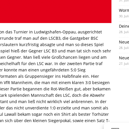
31. Jul
Worm
30. Jul
Dein
n das Turnier in Ludwigshafen-Oppau, ausgerichtet
28. Jul
rrunde traf man auf den LSCB3, die Gastgeber BSC
Neue
slautern kurzfristig absagte und man so dieses Spiel
28. Jul
spiel hieß der Gegner LSC B3 und man tat sich noch sehr
en Gegner. Man ließ viele Großchancen liegen und am
Neue 
eichelhaft für den LSC war. In der zweiten Partie traf
27. Jul
r konnte man einen ungefährdeten 5:0 Sieg
ormaten als Gruppensieger ins Halbfinale ein. Hier
om VfR Mannheim, die man mit einem klaren 3:0 besiegen
 dieser Partie begannen die Rot-Weißen gut, aber bekamen
tark spielenden Mannschaft des LSC, doch die Abwehr
stant und man ließ nicht wirklich viel anbrennen. In der
der das nicht unverdiente 1:0 erzielte und man somit als
ul Lawall bekam sogar noch ein Shirt als bester Torhüter
 sich über den kleinen Siegerpokal, sowie einen Satz T-