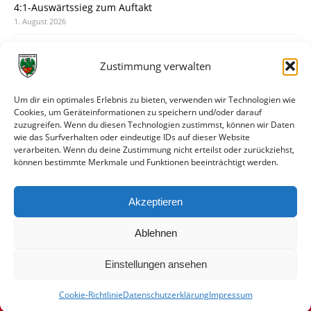
4:1-Auswärtssieg zum Auftakt
1. August 2026
Pokal: Wormatia muss zu Schott Mainz
31. Juli 2026
Zustimmung verwalten
Wormatia trauert um Jürgen Dinger
30. Juli 2026
Um dir ein optimales Erlebnis zu bieten, verwenden wir Technologien wie
Cookies, um Geräteinformationen zu speichern und/oder darauf
Deine Spielminute: 89+1
zuzugreifen. Wenn du diesen Technologien zustimmst, können wir Daten
28. Juli 2026
wie das Surfverhalten oder eindeutige IDs auf dieser Website
verarbeiten. Wenn du deine Zustimmung nicht erteilst oder zurückziehst,
Neuer Rückensponsor
können bestimmte Merkmale und Funktionen beeinträchtigt werden.
28. Juli 2026
Neue Podcast-Folge: So tickt Björn!
Akzeptieren
27. Juli 2026
Ablehnen
Einstellungen ansehen
Cookie-Richtlinie
Datenschutzerklärung
Impressum
© VfR Wormatia Worms