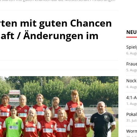
rten mit guten Chancen
haft / Änderungen im
NEU
Spiel
6. Aug
Frau
5. Aug
Nock
4. Aug
4:1-
1. Aug
Poka
31. Jul
Worm