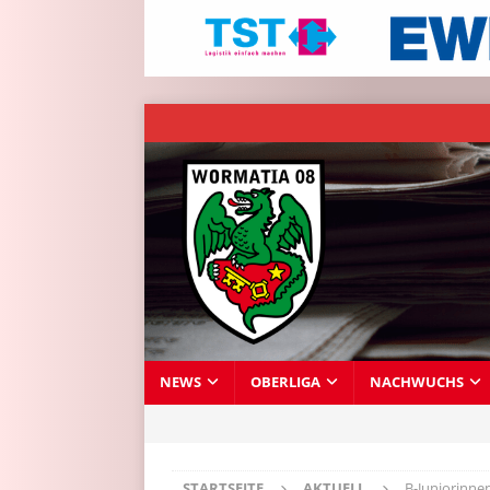
NEWS
OBERLIGA
NACHWUCHS
STARTSEITE
AKTUELL
B-Juniorinne