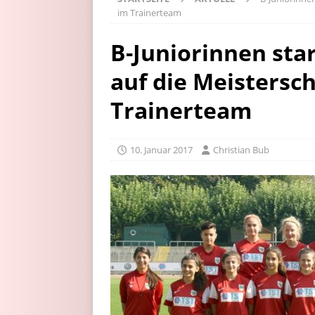
im Trainerteam
B-Juniorinnen sta
auf die Meistersc
Trainerteam
10. Januar 2017
Christian Bub