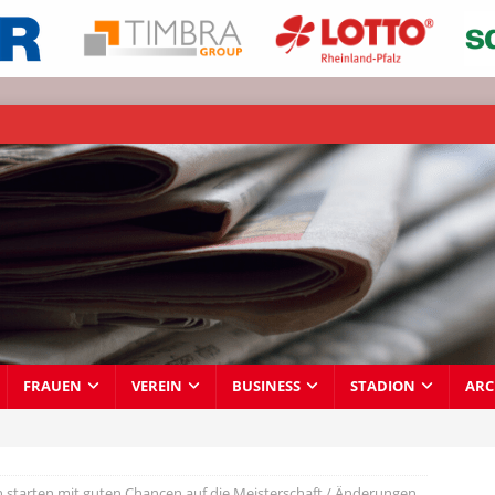
FRAUEN
VEREIN
BUSINESS
STADION
ARC
n starten mit guten Chancen auf die Meisterschaft / Änderungen