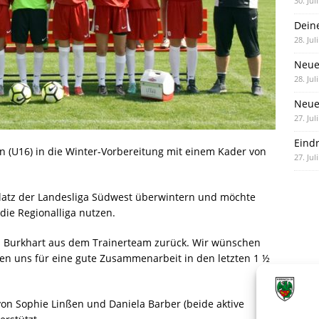
30. Jul
Dein
28. Jul
Neue
28. Jul
Neue 
27. Jul
Eind
n (U16) in die Winter-Vorbereitung mit einem Kader von
27. Jul
latz der Landesliga Südwest überwintern und möchte
die Regionalliga nutzen.
s Burkhart aus dem Trainerteam zurück. Wir wünschen
ken uns für eine gute Zusammenarbeit in den letzten 1 ½
von Sophie Linßen und Daniela Barber (beide aktive