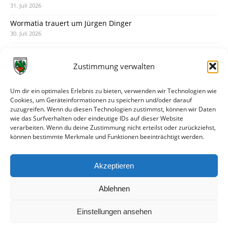
31. Juli 2026
Wormatia trauert um Jürgen Dinger
30. Juli 2026
Deine Spielminute: 89+1
28. Juli 2026
Zustimmung verwalten
Neuer Rückensponsor
28. Juli 2026
Um dir ein optimales Erlebnis zu bieten, verwenden wir Technologien wie
Cookies, um Geräteinformationen zu speichern und/oder darauf
Neue Podcast-Folge: So tickt Björn!
zuzugreifen. Wenn du diesen Technologien zustimmst, können wir Daten
27. Juli 2026
wie das Surfverhalten oder eindeutige IDs auf dieser Website
verarbeiten. Wenn du deine Zustimmung nicht erteilst oder zurückziehst,
Eindrücke vom Stadionfest
können bestimmte Merkmale und Funktionen beeinträchtigt werden.
27. Juli 2026
Unterhaltsamer Abschlusstest mit später Niederlage
Akzeptieren
25. Juli 2026
Ablehnen
Einstellungen ansehen