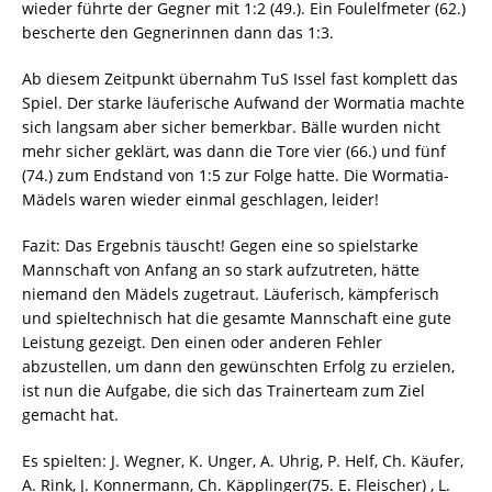
wieder führte der Gegner mit 1:2 (49.). Ein Foulelfmeter (62.)
bescherte den Gegnerinnen dann das 1:3.
Ab diesem Zeitpunkt übernahm TuS Issel fast komplett das
Spiel. Der starke läuferische Aufwand der Wormatia machte
sich langsam aber sicher bemerkbar. Bälle wurden nicht
mehr sicher geklärt, was dann die Tore vier (66.) und fünf
(74.) zum Endstand von 1:5 zur Folge hatte. Die Wormatia-
Mädels waren wieder einmal geschlagen, leider!
Fazit: Das Ergebnis täuscht! Gegen eine so spielstarke
Mannschaft von Anfang an so stark aufzutreten, hätte
niemand den Mädels zugetraut. Läuferisch, kämpferisch
und spieltechnisch hat die gesamte Mannschaft eine gute
Leistung gezeigt. Den einen oder anderen Fehler
abzustellen, um dann den gewünschten Erfolg zu erzielen,
ist nun die Aufgabe, die sich das Trainerteam zum Ziel
gemacht hat.
Es spielten: J. Wegner, K. Unger, A. Uhrig, P. Helf, Ch. Käufer,
A. Rink, J. Konnermann, Ch. Käpplinger(75. E. Fleischer) , L.