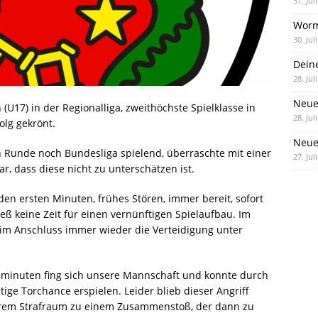
31. Jul
Worm
30. Jul
Dein
28. Jul
Neue
(U17) in der Regionalliga, zweithöchste Spielklasse in
28. Jul
folg gekrönt.
Neue 
en Runde noch Bundesliga spielend, überraschte mit einer
27. Jul
, dass diese nicht zu unterschätzen ist.
en ersten Minuten, frühes Stören, immer bereit, sofort
ließ keine Zeit für einen vernünftigen Spielaufbau. Im
n im Anschluss immer wieder die Verteidigung unter
sminuten fing sich unsere Mannschaft und konnte durch
tige Torchance erspielen. Leider blieb dieser Angriff
nserem Strafraum zu einem Zusammenstoß, der dann zu