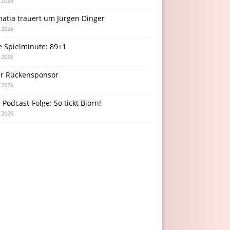
i 2026
atia trauert um Jürgen Dinger
i 2026
e Spielminute: 89+1
i 2026
r Rückensponsor
i 2026
Podcast-Folge: So tickt Björn!
i 2026