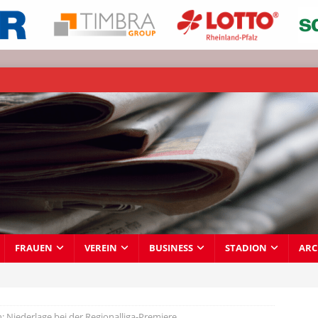
FRAUEN
VEREIN
BUSINESS
STADION
ARC
: Niederlage bei der Regionalliga-Premiere