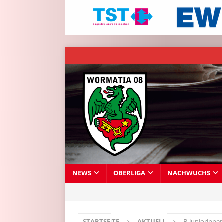
NEWS
OBERLIGA
NACHWUCHS
STARTSEITE
AKTUELL
B-Juniorinnen