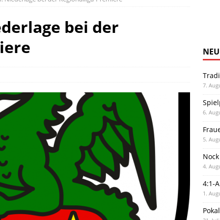
derlage bei der
iere
NEU
Trad
7. Aug
Spiel
6. Aug
Frau
5. Aug
Nock
4. Aug
4:1-
1. Aug
Poka