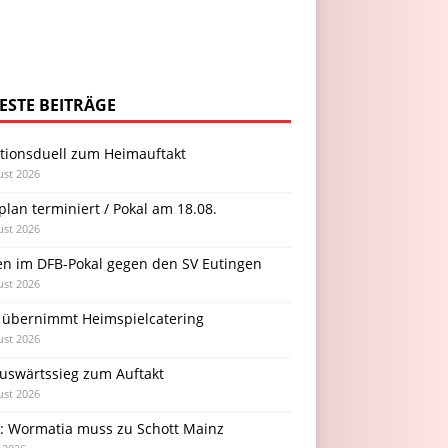
ESTE BEITRÄGE
itionsduell zum Heimauftakt
ust 2026
plan terminiert / Pokal am 18.08.
ust 2026
en im DFB-Pokal gegen den SV Eutingen
ust 2026
 übernimmt Heimspielcatering
ust 2026
Auswärtssieg zum Auftakt
ust 2026
l: Wormatia muss zu Schott Mainz