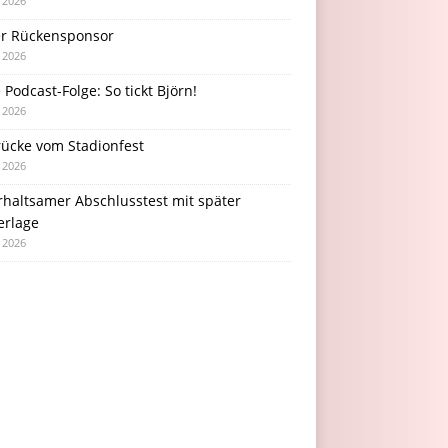
i 2026
r Rückensponsor
i 2026
Podcast-Folge: So tickt Björn!
i 2026
rücke vom Stadionfest
i 2026
rhaltsamer Abschlusstest mit später
erlage
i 2026