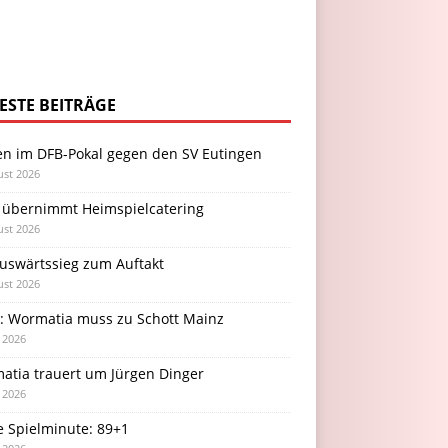
ESTE BEITRÄGE
en im DFB-Pokal gegen den SV Eutingen
ust 2026
 übernimmt Heimspielcatering
ust 2026
Auswärtssieg zum Auftakt
ust 2026
l: Wormatia muss zu Schott Mainz
i 2026
atia trauert um Jürgen Dinger
i 2026
e Spielminute: 89+1