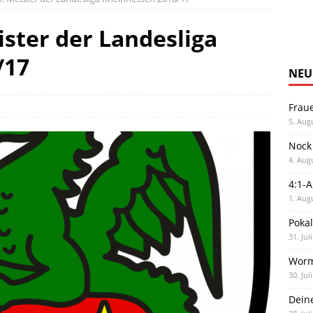
ister der Landesliga
/17
NEU
Frau
5. Aug
Nock
4. Aug
4:1-
1. Aug
Poka
31. Jul
Worm
30. Jul
Dein