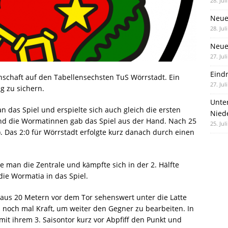
28. Jul
Neue
28. Jul
Neue 
27. Jul
Eind
nnschaft auf den Tabellensechsten TuS Wörrstadt. Ein
27. Jul
ig zu sichern.
Unte
 das Spiel und erspielte sich auch gleich die ersten
Nied
und die Wormatinnen gab das Spiel aus der Hand. Nach 25
25. Jul
. Das 2:0 für Wörrstadt erfolgte kurz danach durch einen
e man die Zentrale und kämpfte sich in der 2. Hälfte
 die Wormatia in das Spiel.
 aus 20 Metern vor dem Tor sehenswert unter die Latte
ab noch mal Kraft, um weiter den Gegner zu bearbeiten. In
mit ihrem 3. Saisontor kurz vor Abpfiff den Punkt und