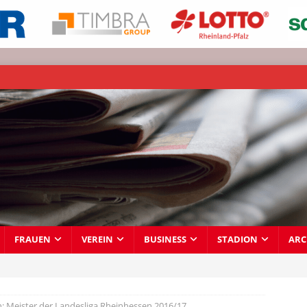
FRAUEN
VEREIN
BUSINESS
STADION
ARC
n: Meister der Landesliga Rheinhessen 2016/17