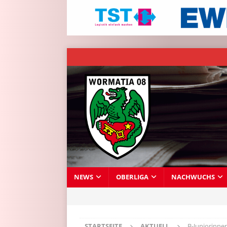
NEWS
OBERLIGA
NACHWUCHS
STARTSEITE
AKTUELL
B-Juniorinne