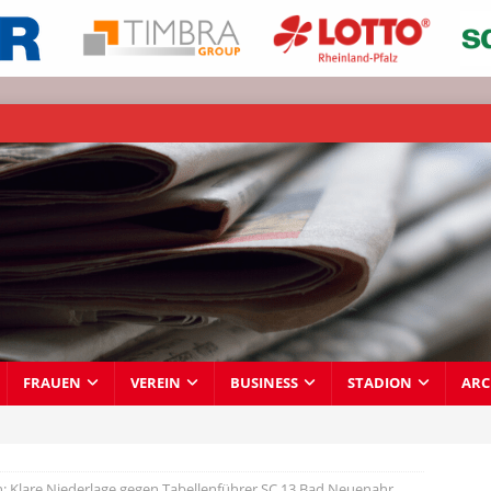
FRAUEN
VEREIN
BUSINESS
STADION
ARC
n: Klare Niederlage gegen Tabellenführer SC 13 Bad Neuenahr