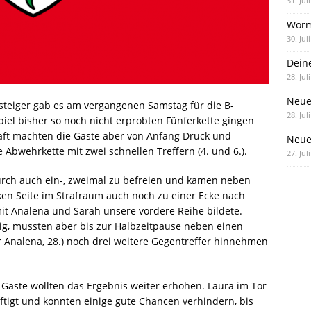
31. Jul
Worm
30. Jul
Dein
28. Jul
Neue
teiger gab es am vergangenen Samstag für die B-
28. Jul
Spiel bisher so noch nicht erprobten Fünferkette gingen
chaft machten die Gäste aber von Anfang Druck und
Neue 
Abwehrkette mit zwei schnellen Treffern (4. und 6.).
27. Jul
urch auch ein-, zweimal zu befreien und kamen neben
ken Seite im Strafraum auch noch zu einer Ecke nach
 Analena und Sarah unsere vordere Reihe bildete.
nig, mussten aber bis zur Halbzeitpause neben einen
 Analena, 28.) noch drei weitere Gegentreffer hinnehmen
 Gäste wollten das Ergebnis weiter erhöhen. Laura im Tor
tigt und konnten einige gute Chancen verhindern, bis