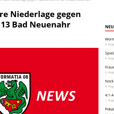
are Niederlage gegen
C 13 Bad Neuenahr
NEU
Worm
8. Aug
Spiel
6. Aug
Frau
5. Aug
Nock
4. Aug
4:1-
1. Aug
Poka