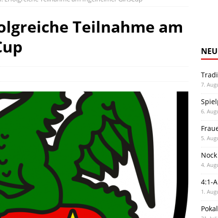
folgreiche Teilnahme am
Cup
NEU
Trad
7. Aug
Spiel
6. Aug
Frau
5. Aug
Nock
4. Aug
4:1-
1. Aug
Poka