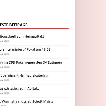
ESTE BEITRÄGE
itionsduell zum Heimauftakt
ust 2026
plan terminiert / Pokal am 18.08.
ust 2026
en im DFB-Pokal gegen den SV Eutingen
ust 2026
 übernimmt Heimspielcatering
ust 2026
Auswärtssieg zum Auftakt
ust 2026
l: Wormatia muss zu Schott Mainz