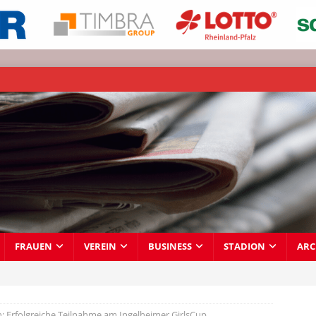
FRAUEN
VEREIN
BUSINESS
STADION
ARC
n: Erfolgreiche Teilnahme am Ingelheimer GirlsCup