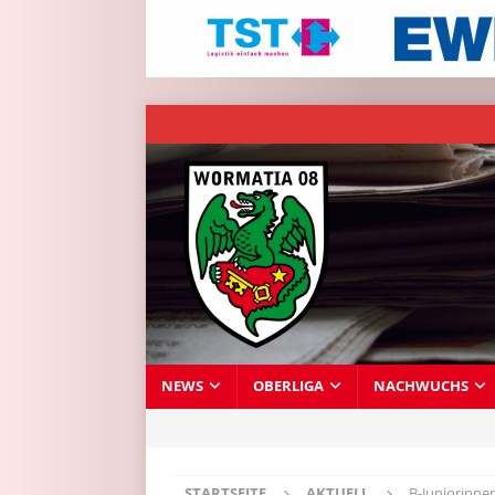
NEWS
OBERLIGA
NACHWUCHS
STARTSEITE
AKTUELL
B-Juniorinne