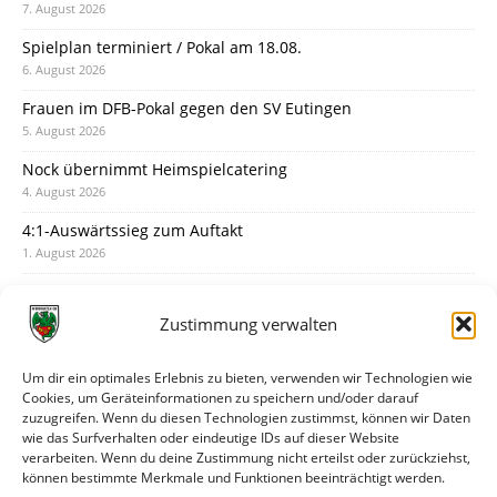
7. August 2026
Spielplan terminiert / Pokal am 18.08.
6. August 2026
Frauen im DFB-Pokal gegen den SV Eutingen
5. August 2026
Nock übernimmt Heimspielcatering
4. August 2026
4:1-Auswärtssieg zum Auftakt
1. August 2026
Pokal: Wormatia muss zu Schott Mainz
31. Juli 2026
Zustimmung verwalten
Wormatia trauert um Jürgen Dinger
30. Juli 2026
Um dir ein optimales Erlebnis zu bieten, verwenden wir Technologien wie
Cookies, um Geräteinformationen zu speichern und/oder darauf
Deine Spielminute: 89+1
zuzugreifen. Wenn du diesen Technologien zustimmst, können wir Daten
28. Juli 2026
wie das Surfverhalten oder eindeutige IDs auf dieser Website
verarbeiten. Wenn du deine Zustimmung nicht erteilst oder zurückziehst,
Neuer Rückensponsor
können bestimmte Merkmale und Funktionen beeinträchtigt werden.
28. Juli 2026