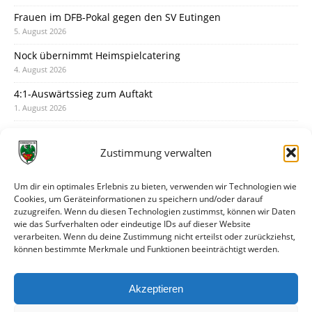
Frauen im DFB-Pokal gegen den SV Eutingen
5. August 2026
Nock übernimmt Heimspielcatering
4. August 2026
4:1-Auswärtssieg zum Auftakt
1. August 2026
Pokal: Wormatia muss zu Schott Mainz
31. Juli 2026
Zustimmung verwalten
Wormatia trauert um Jürgen Dinger
30. Juli 2026
Um dir ein optimales Erlebnis zu bieten, verwenden wir Technologien wie
Cookies, um Geräteinformationen zu speichern und/oder darauf
Deine Spielminute: 89+1
zuzugreifen. Wenn du diesen Technologien zustimmst, können wir Daten
28. Juli 2026
wie das Surfverhalten oder eindeutige IDs auf dieser Website
verarbeiten. Wenn du deine Zustimmung nicht erteilst oder zurückziehst,
Neuer Rückensponsor
können bestimmte Merkmale und Funktionen beeinträchtigt werden.
28. Juli 2026
Neue Podcast-Folge: So tickt Björn!
Akzeptieren
27. Juli 2026