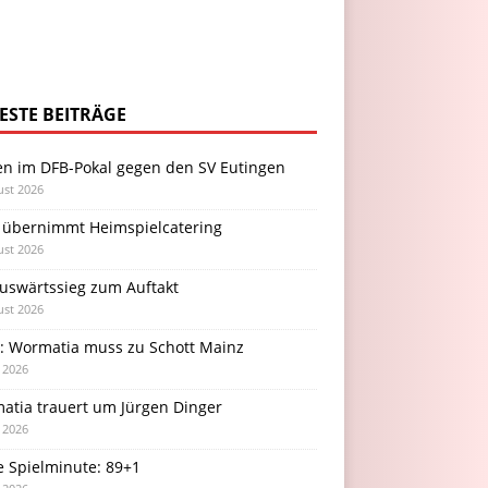
ESTE BEITRÄGE
en im DFB-Pokal gegen den SV Eutingen
ust 2026
 übernimmt Heimspielcatering
ust 2026
Auswärtssieg zum Auftakt
ust 2026
l: Wormatia muss zu Schott Mainz
i 2026
atia trauert um Jürgen Dinger
i 2026
e Spielminute: 89+1