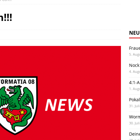
!!!
NEU
Frau
5. Aug
Nock
4. Aug
4:1-
1. Aug
Poka
31. Jul
Worm
30. Jul
Dein