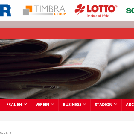
FRAUEN
VEREIN
BUSINESS
STADION
ARC
Pech!!!