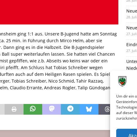
28. Jul
Neue
28. Jul
Neue 
nsheim ging 1:1 aus. Unsere B-Jugend hatte am Sonntag
27. Jul
 ca. 25 min. in Führung durch Mirco Helm, aber sie
Eind
. Dann ging es in die Halbzeit. Die B-Jugendspieler
27. Jul
all super weiterlaufen lassen. Sie hatten viel Chancen
mist gepfiffen, wie z.b. Abseits wo keins war oder ein
Unte
ri pfeifft. Am Schluss hat Tobias Schreiber wegen
Nied
rften auch auf dem Heiligen Rasen spielen. Es Spielten:
25. Jul
erger, Tobias Schreiber, Nico Schmid, Tahir Razzaq,
elm, Claudio Errante, Andreas Rogler, Talip Gündogan,
Um dir ein 
Geräteinfor
Technologie
auf dieser 
zurückziehs
Akz