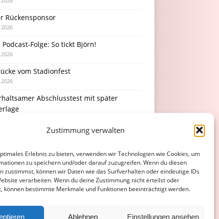
i 2026
r Rückensponsor
i 2026
Podcast-Folge: So tickt Björn!
i 2026
rücke vom Stadionfest
i 2026
rhaltsamer Abschlusstest mit später
erlage
i 2026
Zustimmung verwalten
optimales Erlebnis zu bieten, verwenden wir Technologien wie Cookies, um
mationen zu speichern und/oder darauf zuzugreifen. Wenn du diesen
n zustimmst, können wir Daten wie das Surfverhalten oder eindeutige IDs
Website verarbeiten. Wenn du deine Zustimmung nicht erteilst oder
t, können bestimmte Merkmale und Funktionen beeinträchtigt werden.
eptieren
Ablehnen
Einstellungen ansehen