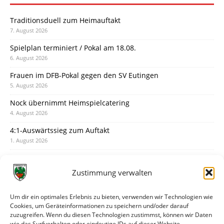
Traditionsduell zum Heimauftakt
7. August 2026
Spielplan terminiert / Pokal am 18.08.
6. August 2026
Frauen im DFB-Pokal gegen den SV Eutingen
5. August 2026
Nock übernimmt Heimspielcatering
4. August 2026
4:1-Auswärtssieg zum Auftakt
1. August 2026
Pokal: Wormatia muss zu Schott Mainz
31. Juli 2026
Zustimmung verwalten
Wormatia trauert um Jürgen Dinger
30. Juli 2026
Um dir ein optimales Erlebnis zu bieten, verwenden wir Technologien wie
Cookies, um Geräteinformationen zu speichern und/oder darauf
Deine Spielminute: 89+1
zuzugreifen. Wenn du diesen Technologien zustimmst, können wir Daten
28. Juli 2026
wie das Surfverhalten oder eindeutige IDs auf dieser Website