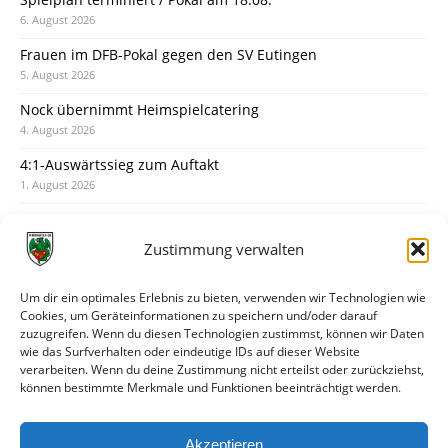
6. August 2026
Frauen im DFB-Pokal gegen den SV Eutingen
5. August 2026
Nock übernimmt Heimspielcatering
4. August 2026
4:1-Auswärtssieg zum Auftakt
1. August 2026
Pokal: Wormatia muss zu Schott Mainz
31. Juli 2026
Zustimmung verwalten
Wormatia trauert um Jürgen Dinger
30. Juli 2026
Um dir ein optimales Erlebnis zu bieten, verwenden wir Technologien wie
Cookies, um Geräteinformationen zu speichern und/oder darauf
Deine Spielminute: 89+1
zuzugreifen. Wenn du diesen Technologien zustimmst, können wir Daten
28. Juli 2026
wie das Surfverhalten oder eindeutige IDs auf dieser Website
verarbeiten. Wenn du deine Zustimmung nicht erteilst oder zurückziehst,
Neuer Rückensponsor
können bestimmte Merkmale und Funktionen beeinträchtigt werden.
28. Juli 2026
Neue Podcast-Folge: So tickt Björn!
Akzeptieren