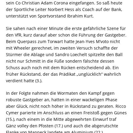
sein Co Christian Adam Corona eingefangen. So saß heute
der Sportliche Leiter Norbert Hess als Coach auf der Bank,
unterstützt von Sportvorstand Ibrahim Kurt.
Sie sahen nach einer Minute die erste gefährliche Szene für
den VfR, kurz darauf aber schon die Führung der Gastgeber.
Beim Querpass zum Torwart hatte Jean-Yves M’voto nicht
mit Wheeler gerechnet, im zweiten Versuch schaffte der
Stürmer die Ablage und Sandro Loechelt spitzelte den Ball
nicht nur Schmitt in die Füße sondern fälschte dessen
Schuss auch noch mit dem Rücken entscheidend ab. Ein
früher Rückstand, der das Prädikat „unglücklich“ wahrlich
verdient hatte (3.).
In der Folgte nahmen die Wormaten den Kampf gegen
robuste Gastgeber an, hatten in einer wackeligen Phase
aber Glück, nicht noch höher in Rückstand zu geraten. Ricco
Cymer parierte im Anschluss an einen Freistoß gegen Günes
(15.), nach einem in die Mitte abgewehrten Einwurf traf
Gänz volley den Pfosten (17.) und auch die abgerutschte
Flanke von Manneck landete am Aluminium (22.).