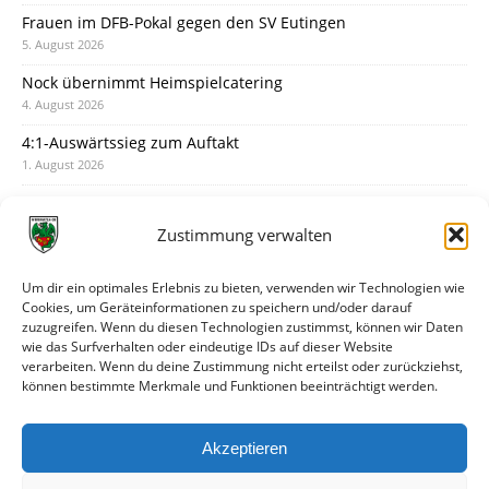
Frauen im DFB-Pokal gegen den SV Eutingen
5. August 2026
Nock übernimmt Heimspielcatering
4. August 2026
4:1-Auswärtssieg zum Auftakt
1. August 2026
Pokal: Wormatia muss zu Schott Mainz
31. Juli 2026
Zustimmung verwalten
Wormatia trauert um Jürgen Dinger
30. Juli 2026
Um dir ein optimales Erlebnis zu bieten, verwenden wir Technologien wie
Cookies, um Geräteinformationen zu speichern und/oder darauf
Deine Spielminute: 89+1
zuzugreifen. Wenn du diesen Technologien zustimmst, können wir Daten
28. Juli 2026
wie das Surfverhalten oder eindeutige IDs auf dieser Website
verarbeiten. Wenn du deine Zustimmung nicht erteilst oder zurückziehst,
Neuer Rückensponsor
können bestimmte Merkmale und Funktionen beeinträchtigt werden.
28. Juli 2026
Neue Podcast-Folge: So tickt Björn!
Akzeptieren
27. Juli 2026