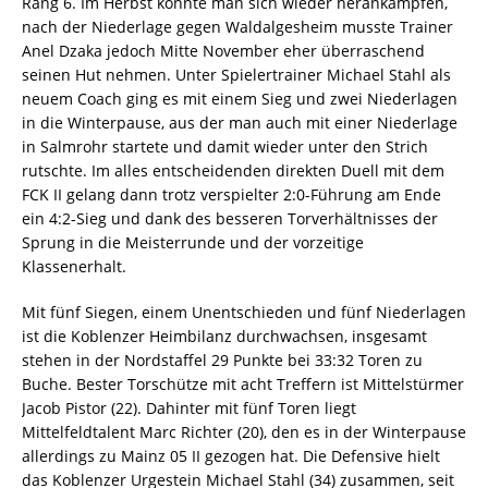
Rang 6. Im Herbst konnte man sich wieder herankämpfen,
nach der Niederlage gegen Waldalgesheim musste Trainer
Anel Dzaka jedoch Mitte November eher überraschend
seinen Hut nehmen. Unter Spielertrainer Michael Stahl als
neuem Coach ging es mit einem Sieg und zwei Niederlagen
in die Winterpause, aus der man auch mit einer Niederlage
in Salmrohr startete und damit wieder unter den Strich
rutschte. Im alles entscheidenden direkten Duell mit dem
FCK II gelang dann trotz verspielter 2:0-Führung am Ende
ein 4:2-Sieg und dank des besseren Torverhältnisses der
Sprung in die Meisterrunde und der vorzeitige
Klassenerhalt.
Mit fünf Siegen, einem Unentschieden und fünf Niederlagen
ist die Koblenzer Heimbilanz durchwachsen, insgesamt
stehen in der Nordstaffel 29 Punkte bei 33:32 Toren zu
Buche. Bester Torschütze mit acht Treffern ist Mittelstürmer
Jacob Pistor (22). Dahinter mit fünf Toren liegt
Mittelfeldtalent Marc Richter (20), den es in der Winterpause
allerdings zu Mainz 05 II gezogen hat. Die Defensive hielt
das Koblenzer Urgestein Michael Stahl (34) zusammen, seit