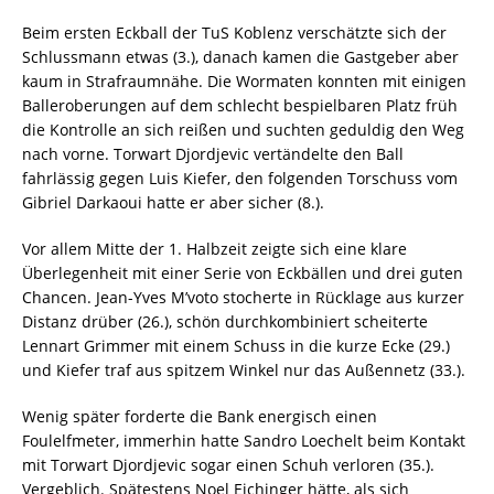
Beim ersten Eckball der TuS Koblenz verschätzte sich der
Schlussmann etwas (3.), danach kamen die Gastgeber aber
kaum in Strafraumnähe. Die Wormaten konnten mit einigen
Balleroberungen auf dem schlecht bespielbaren Platz früh
die Kontrolle an sich reißen und suchten geduldig den Weg
nach vorne. Torwart Djordjevic vertändelte den Ball
fahrlässig gegen Luis Kiefer, den folgenden Torschuss vom
Gibriel Darkaoui hatte er aber sicher (8.).
Vor allem Mitte der 1. Halbzeit zeigte sich eine klare
Überlegenheit mit einer Serie von Eckbällen und drei guten
Chancen. Jean-Yves M’voto stocherte in Rücklage aus kurzer
Distanz drüber (26.), schön durchkombiniert scheiterte
Lennart Grimmer mit einem Schuss in die kurze Ecke (29.)
und Kiefer traf aus spitzem Winkel nur das Außennetz (33.).
Wenig später forderte die Bank energisch einen
Foulelfmeter, immerhin hatte Sandro Loechelt beim Kontakt
mit Torwart Djordjevic sogar einen Schuh verloren (35.).
Vergeblich. Spätestens Noel Eichinger hätte, als sich