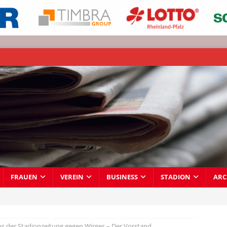
FRAUEN
VEREIN
BUSINESS
STADION
ARC
us der Stadionzeitung gegen Wirges – Der Vorstand