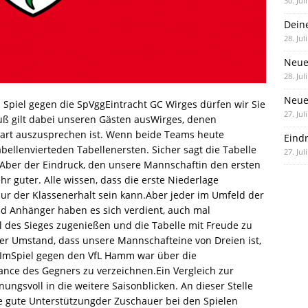
30. Jul
Dein
28. Jul
Neue
28. Jul
Neue 
Spiel gegen die SpVggEintracht GC Wirges dürfen wir Sie
27. Jul
uß gilt dabei unseren Gästen ausWirges, denen
art auszusprechen ist. Wenn beide Teams heute
Eind
bellenvierteden Tabellenersten. Sicher sagt die Tabelle
27. Jul
 Aber der Eindruck, den unsere Mannschaftin den ersten
ehr guter. Alle wissen, dass die erste Niederlage
nur der Klassenerhalt sein kann.Aber jeder im Umfeld der
nd Anhänger haben es sich verdient, auch mal
l des Sieges zugenießen und die Tabelle mit Freude zu
er Umstand, dass unsere Mannschafteine von Dreien ist,
ImSpiel gegen den VfL Hamm war über die
nce des Gegners zu verzeichnen.Ein Vergleich zur
nungsvoll in die weitere Saisonblicken. An dieser Stelle
e gute Unterstützungder Zuschauer bei den Spielen