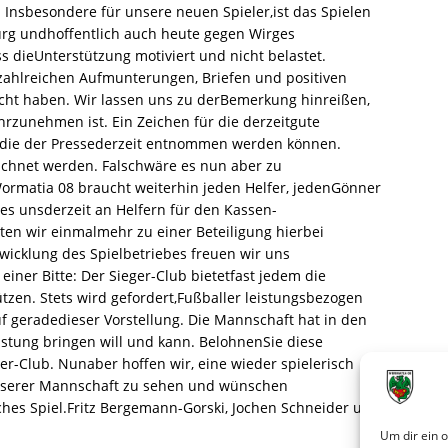
sbesondere für unsere neuen Spieler,ist das Spielen
urg undhoffentlich auch heute gegen Wirges
ss dieUnterstützung motiviert und nicht belastet.
ahlreichen Aufmunterungen, Briefen und positiven
eicht haben. Wir lassen uns zu derBemerkung hinreißen,
zunehmen ist. Ein Zeichen für die derzeitgute
, die der Pressederzeit entnommen werden können.
ichnet werden. Falschwäre es nun aber zu
Wormatia 08 braucht weiterhin jeden Helfer, jedenGönner
es unsderzeit an Helfern für den Kassen-
en wir einmalmehr zu einer Beteiligung hierbei
icklung des Spielbetriebes freuen wir uns
einer Bitte: Der Sieger-Club bietetfast jedem die
tzen. Stets wird gefordert,Fußballer leistungsbezogen
f geradedieser Vorstellung. Die Mannschaft hat in den
istung bringen will und kann. BelohnenSie diese
ger-Club. Nunaber hoffen wir, eine wieder spielerisch
serer Mannschaft zu sehen und wünschen
ches Spiel.Fritz Bergemann-Gorski, Jochen Schneider und
Um dir ein 