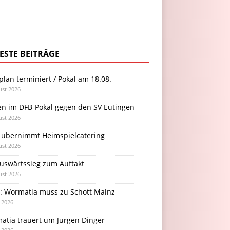
ESTE BEITRÄGE
plan terminiert / Pokal am 18.08.
ust 2026
en im DFB-Pokal gegen den SV Eutingen
ust 2026
 übernimmt Heimspielcatering
ust 2026
Auswärtssieg zum Auftakt
ust 2026
l: Wormatia muss zu Schott Mainz
i 2026
atia trauert um Jürgen Dinger