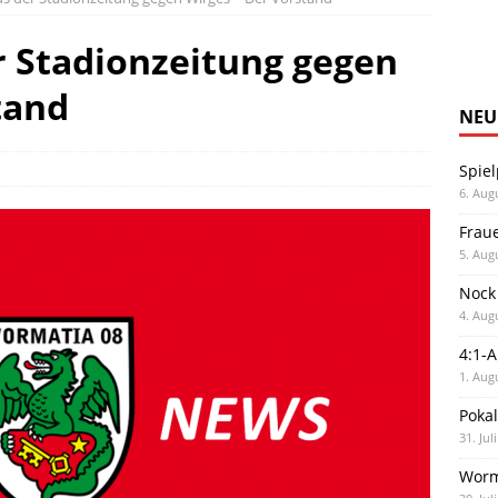
r Stadionzeitung gegen
tand
NEU
Spiel
6. Aug
Frau
5. Aug
Nock
4. Aug
4:1-
1. Aug
Poka
31. Jul
Worm