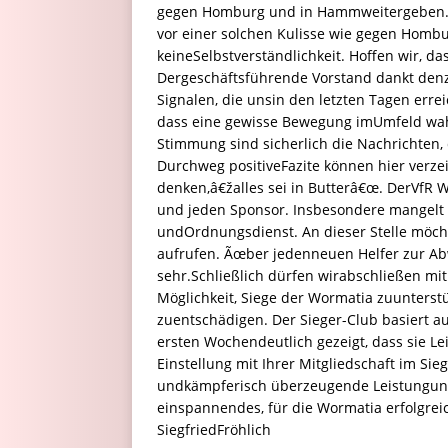
gegen Homburg und in Hammweitergeben. In
vor einer solchen Kulisse wie gegen Homb
keineSelbstverständlichkeit. Hoffen wir, da
Dergeschäftsführende Vorstand dankt denz
Signalen, die unsin den letzten Tagen err
dass eine gewisse Bewegung imUmfeld wahr
Stimmung sind sicherlich die Nachrichten
Durchweg positiveFazite können hier verze
denken,â€žalles sei in Butterâ€œ. DerVfR 
und jeden Sponsor. Insbesondere mangelt 
undOrdnungsdienst. An dieser Stelle möcht
aufrufen. Ãœber jedenneuen Helfer zur Abw
sehr.Schließlich dürfen wirabschließen mit 
Möglichkeit, Siege der Wormatia zuunterstü
zuentschädigen. Der Sieger-Club basiert au
ersten Wochendeutlich gezeigt, dass sie Le
Einstellung mit Ihrer Mitgliedschaft im Sie
undkämpferisch überzeugende Leistungun
einspannendes, für die Wormatia erfolgrei
SiegfriedFröhlich