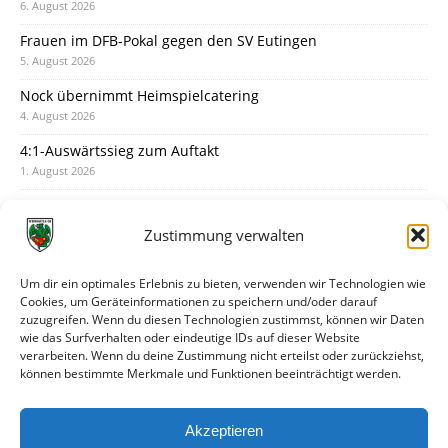
6. August 2026
Frauen im DFB-Pokal gegen den SV Eutingen
5. August 2026
Nock übernimmt Heimspielcatering
4. August 2026
4:1-Auswärtssieg zum Auftakt
1. August 2026
Pokal: Wormatia muss zu Schott Mainz
31. Juli 2026
Zustimmung verwalten
Wormatia trauert um Jürgen Dinger
30. Juli 2026
Um dir ein optimales Erlebnis zu bieten, verwenden wir Technologien wie
Cookies, um Geräteinformationen zu speichern und/oder darauf
Deine Spielminute: 89+1
zuzugreifen. Wenn du diesen Technologien zustimmst, können wir Daten
28. Juli 2026
wie das Surfverhalten oder eindeutige IDs auf dieser Website
verarbeiten. Wenn du deine Zustimmung nicht erteilst oder zurückziehst,
Neuer Rückensponsor
können bestimmte Merkmale und Funktionen beeinträchtigt werden.
28. Juli 2026
Neue Podcast-Folge: So tickt Björn!
Akzeptieren
27. Juli 2026