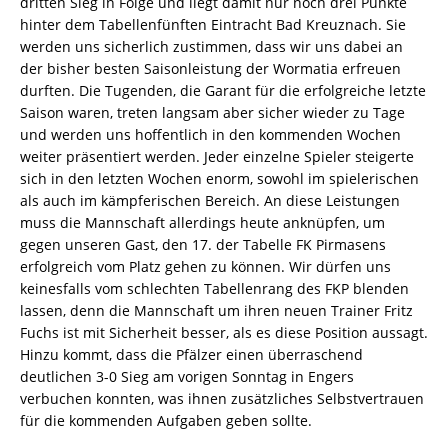
dritten Sieg in Folge und liegt damit nur noch drei Punkte
hinter dem Tabellenfünften Eintracht Bad Kreuznach. Sie
werden uns sicherlich zustimmen, dass wir uns dabei an
der bisher besten Saisonleistung der Wormatia erfreuen
durften. Die Tugenden, die Garant für die erfolgreiche letzte
Saison waren, treten langsam aber sicher wieder zu Tage
und werden uns hoffentlich in den kommenden Wochen
weiter präsentiert werden. Jeder einzelne Spieler steigerte
sich in den letzten Wochen enorm, sowohl im spielerischen
als auch im kämpferischen Bereich. An diese Leistungen
muss die Mannschaft allerdings heute anknüpfen, um
gegen unseren Gast, den 17. der Tabelle FK Pirmasens
erfolgreich vom Platz gehen zu können. Wir dürfen uns
keinesfalls vom schlechten Tabellenrang des FKP blenden
lassen, denn die Mannschaft um ihren neuen Trainer Fritz
Fuchs ist mit Sicherheit besser, als es diese Position aussagt.
Hinzu kommt, dass die Pfälzer einen überraschend
deutlichen 3-0 Sieg am vorigen Sonntag in Engers
verbuchen konnten, was ihnen zusätzliches Selbstvertrauen
für die kommenden Aufgaben geben sollte.