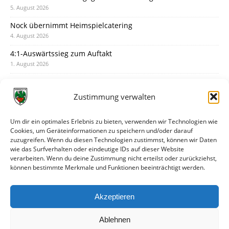
5. August 2026
Nock übernimmt Heimspielcatering
4. August 2026
4:1-Auswärtssieg zum Auftakt
1. August 2026
Pokal: Wormatia muss zu Schott Mainz
31. Juli 2026
Zustimmung verwalten
Wormatia trauert um Jürgen Dinger
30. Juli 2026
Um dir ein optimales Erlebnis zu bieten, verwenden wir Technologien wie
Cookies, um Geräteinformationen zu speichern und/oder darauf
Deine Spielminute: 89+1
zuzugreifen. Wenn du diesen Technologien zustimmst, können wir Daten
28. Juli 2026
wie das Surfverhalten oder eindeutige IDs auf dieser Website
verarbeiten. Wenn du deine Zustimmung nicht erteilst oder zurückziehst,
Neuer Rückensponsor
können bestimmte Merkmale und Funktionen beeinträchtigt werden.
28. Juli 2026
Neue Podcast-Folge: So tickt Björn!
Akzeptieren
27. Juli 2026
Ablehnen